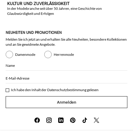
KULTUR UND ZUVERLÄSSIGKEIT
In der Modebranche seit über 50 Jahren, eine Geschichte von
Glaubwürdigkeit und Erfolgen
NEUHEITEN UND PROMOTIONEN
Melden Sie ich jetzt an und erhalten Sie alle Neuheiten, besondere Kollektionen
und an Sie gewidmete Angebote.
Damenmode
Herrenmode
Name
E-Mail-Adresse
Ich habe den Inhalt der
Datenschutzbestimmung
gelesen
Anmelden