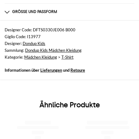
Zusammensetzung
nicht verfügbar
GRÖSSE UND PASSFORM
Größen
nicht verfügbar
Designer Code: DFTS0330JE006 B000
Giglio Code: I13977
Größe und Passform
Designer:
Dondup Kids
Normale Passform
Sammlung:
Dondup Kids Mädchen Kleidung
Kategorie:
Mädchen Kleidung
>
T-Shirt
Informationen über
Lieferungen
und
Retoure
Ähnliche Produkte