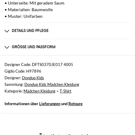
• Unterseite: Mit geradem Saum
• Materialien: Baumwolle
• Muster: Unifarben
DETAILS UND PFLEGE
Zusammensetzung
GRÖSSE UND PASSFORM
Größen
nicht verfügbar
Designer Code: DFTS0370JE017 4005
Giglio Code: H97896
Größe und Passform
Designer:
Dondup Kids
Cropped-Passform
Sammlung:
Dondup Kids Mädchen Kleidung
Kategorie:
Mädchen Kleidung
>
T-Shirt
Informationen über
Lieferungen
und
Retoure