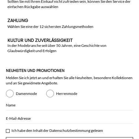
Sollten Sie mit Ihrem Einkauf nicht zufrieden sein, können Sie den Service der
einfachen Rückgabe auswählen
ZAHLUNG
Wählen Sie eine der 12 sichersten Zahlungsmethoden
KULTUR UND ZUVERLÄSSIGKEIT
In der Modebranche seit über 50 Jahren, eine Geschichte von
Glaubwürdigkeit und Erfolgen
NEUHEITEN UND PROMOTIONEN
Melden Sie ich jetzt an und erhalten Sie alle Neuheiten, besondere Kollektionen
und an Sie gewidmete Angebote.
Damenmode
Herrenmode
Name
E-Mail-Adresse
Ich habe den Inhalt der
Datenschutzbestimmung
gelesen