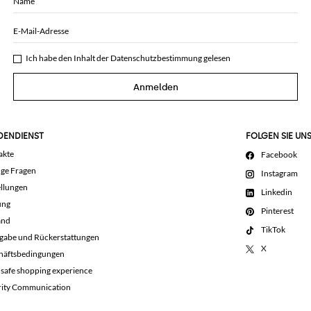
Name
E-Mail-Adresse
Ich habe den Inhalt der
Datenschutzbestimmung
gelesen
Anmelden
DENDIENST
FOLGEN SIE UN
akte
Facebook
ige Fragen
Instagram
llungen
Linkedin
ung
Pinterest
and
TikTok
gabe und Rückerstattungen
X
häftsbedingungen
 safe shopping experience
rity Communication