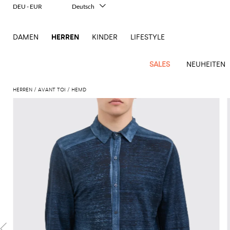
DEU - EUR
Deutsch
Italiano
English
DAMEN
HERREN
KINDER
LIFESTYLE
Français
Español
中文
SALES
NEUHEITEN
日本語
한국어
HERREN
AVANT TOI
HEMD
Русский
New
Ganze
Alle
Alle
Alle
Alle
Alle
Alle
Alle
Alle
Alle
Alle
Alle
Alle
Alle
Alle
Alle
Ganzes
Arrivals
Bekleidung
Taschen
Schuhe
Accessoires
anzeigen
anzeigen
anzeigen
anzeigen
anzeigen
anzeigen
anzeigen
anzeigen
anzeigen
anzeigen
anzeigen
anzeigen
Outlet
Herren
Anzug
Dokumententaschen
Espadrillas
Kosmetikkoffer
Dsquared2
Polos
Portmonnaies
New
Adidas
Alexander
Acne
Balmain
Acne
Bottega
Emporio
Alexander
Adidas
Balenciaga
Carhartt
Accessoires
Jw
Ferragamo
Marni
Moderne
Balance
Blazers
Gürteltaschen
Mokassins
Brillen
Etro
Pullover
Schals
McQueen
Studios
Studios
Veneta
Armani
McQueen
WIP
Anderson
Schneiderkunst
Alexander
Burberry
Asics
Bottega
Bekleidung
Gucci
New
Versace
Bademode
Koffer
Sandalen
Fliegen
Fay
Shorts
Schlüsselanhänger
McQueen
Balmain
Adidas
Barbour
Burberry
Jacquemus
Bottega
Veneta
Emporio
Loewe
Balance
Modernes
Jeans
Etro
Autry
Schuhe
Loewe
Hemden
Rucksäcke
Pantoletten
Gürtel
Emporio
Sweatshirts
Schmuck
Veneta
Armani
Erbe
Couture
Brunello
Bottega
Barbour
Carhartt
Etro
JW
Burberry
Maison
Off-
Fendi
Birkenstock
Taschen
Maison
Armani
Mäntel
Umhängetaschen
Schnürschuhe
Hüte
T-Shirts
Seidentücher
Cucinelli
Veneta
WIP
Anderson
Dolce &
Golden
Margiela
White
High-
Belstaff
Fendi
Fendi
Margiela
Saint
Golden
und
und
Gabbana
Goose
Performance-
Hosen
Tasche
Sneakers
Socken
Diesel
Brunello
Diesel
Marni
New
Our
C.P.
Laurent
Jil
Goose
Gucci
Saint
Mützen
Tanktops
Sneakers
Cucinelli
Ferragamo
Jacquemus
Balance
Legacy
Jacken
Stiefeletten
Uhren
Dolce &
Company
Dsquared2
Sander
Rains
Laurent
Thom
Hogan
Ferragamo
Trenchcoats
Signature-
Gabbana
Burberry
Gucci
New
Nike
Polo
Jeans
Carhartt
Browne
Emporio
Saint
The
Thom
und
Oberbekleidung
Marni
Saint
Era
Ralph