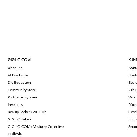
GIGLIO.COM
KUN
Über uns
Kont
AI Disclaimer
Häuf
Die Boutiquen
Beste
Community Store
Zahl
Partnerprogramm
Vers
Investors
Rück
Beauty Seekers VIP Club
Gesc
GIGLIO Token
For a
GIGLIO.COM x Vestiaire Collective
Secu
L'Edicola