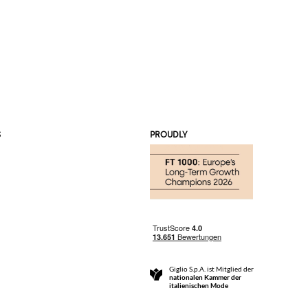
S
PROUDLY
Giglio S.p.A. ist Mitglied der
nationalen Kammer der
italienischen Mode