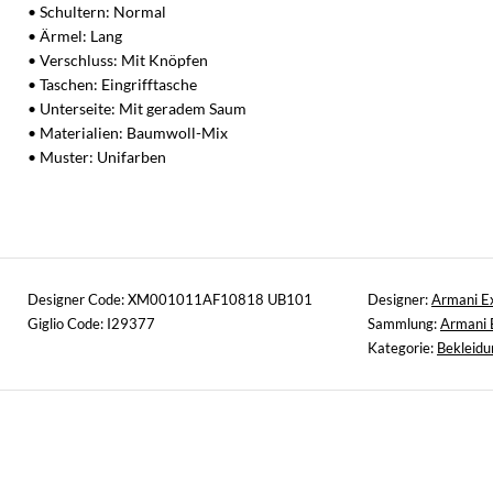
• Schultern: Normal
• Ärmel: Lang
• Verschluss: Mit Knöpfen
• Taschen: Eingrifftasche
• Unterseite: Mit geradem Saum
• Materialien: Baumwoll-Mix
• Muster: Unifarben
Designer Code: XM001011AF10818 UB101
Designer:
Armani E
Giglio Code: I29377
Sammlung:
Armani 
Kategorie:
Bekleidu