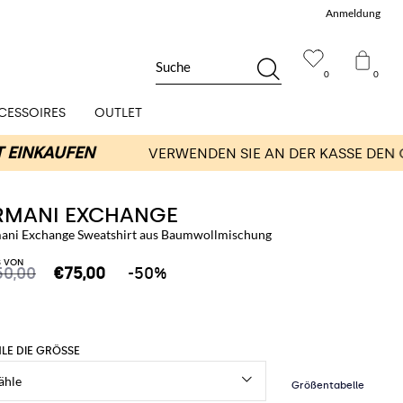
Anmeldung
Suche
0
0
CESSOIRES
OUTLET
RMANI EXCHANGE
ani Exchange Sweatshirt aus Baumwollmischung
S VON
50,00
€75,00
-50%
LE DIE GRÖSSE