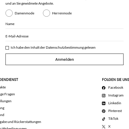
und an Sie gewidmete Angebote.
Damenmode
Herrenmode
Name
E-Mail-Adresse
Ich habe den Inhalt der
Datenschutzbestimmung
gelesen
Anmelden
DENDIENST
FOLGEN SIE UN
akte
Facebook
ige Fragen
Instagram
llungen
Linkedin
ung
Pinterest
and
TikTok
gabe und Rückerstattungen
X
häftsbedingungen