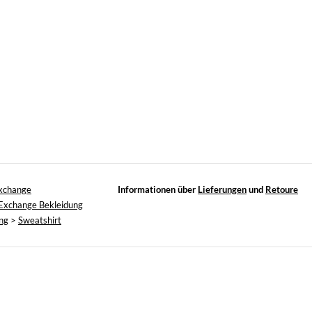
xchange
Informationen über
Lieferungen
und
Retoure
Exchange Bekleidung
ng
>
Sweatshirt