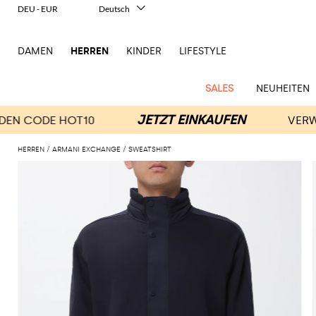
DEU - EUR
Deutsch
Italiano
English
DAMEN
HERREN
KINDER
LIFESTYLE
Français
Español
中文
SALES
NEUHEITEN
日本語
한국어
Русский
HERREN
ARMANI EXCHANGE
SWEATSHIRT
New
Ganze
Alle
Alle
Alle
Alle
Alle
Alle
Alle
Alle
Alle
Alle
Alle
Alle
Alle
Alle
Alle
Ganzes
Arrivals
Bekleidung
Taschen
Schuhe
Accessoires
anzeigen
anzeigen
anzeigen
anzeigen
anzeigen
anzeigen
anzeigen
anzeigen
anzeigen
anzeigen
anzeigen
anzeigen
Outlet
Herren
Anzug
Dokumententaschen
Espadrillas
Kosmetikkoffer
Dsquared2
Polos
Portmonnaies
New
Adidas
Alexander
Acne
Balmain
Acne
Bottega
Emporio
Alexander
Adidas
Balenciaga
Carhartt
Accessoires
Jw
Ferragamo
Marni
Moderne
Balance
Blazers
Gürteltaschen
Mokassins
Brillen
Etro
Pullover
Schals
McQueen
Studios
Studios
Veneta
Armani
McQueen
WIP
Anderson
Schneiderkunst
Alexander
Burberry
Asics
Bottega
Bekleidung
Gucci
New
Versace
Bademode
Koffer
Sandalen
Fliegen
Fay
Shorts
Schlüsselanhänger
McQueen
Balmain
Adidas
Barbour
Burberry
Jacquemus
Bottega
Veneta
Emporio
Loewe
Balance
Modernes
Jeans
Etro
Autry
Schuhe
Loewe
Hemden
Rucksäcke
Pantoletten
Gürtel
Emporio
Sweatshirts
Schmuck
Veneta
Armani
Erbe
Couture
Brunello
Bottega
Barbour
Carhartt
Etro
JW
Burberry
Maison
Off-
Fendi
Birkenstock
Taschen
Maison
Armani
Mäntel
Umhängetaschen
Schnürschuhe
Hüte
T-Shirts
Seidentücher
Cucinelli
Veneta
WIP
Anderson
Dolce &
Golden
Margiela
White
High-
Belstaff
Fendi
Fendi
Margiela
Saint
Golden
und
und
Gabbana
Goose
Performance-
Hosen
Tasche
Sneakers
Socken
Diesel
Brunello
Diesel
Marni
New
Our
C.P.
Laurent
Jil
Goose
Gucci
Saint
Mützen
Tanktops
Sneakers
Cucinelli
Ferragamo
Jacquemus
Balance
Legacy
Jacken
Stiefeletten
Uhren
Dolce &
Company
Dsquared2
Sander
Rains
Laurent
Thom
Hogan
Ferragamo
Trenchcoats
Signature-
Gabbana
Burberry
Gucci
New
Nike
Polo
Jeans
Carhartt
Browne
Emporio
Saint
The
Thom
und
Oberbekleidung
Marni
Saint
Era
Ralph