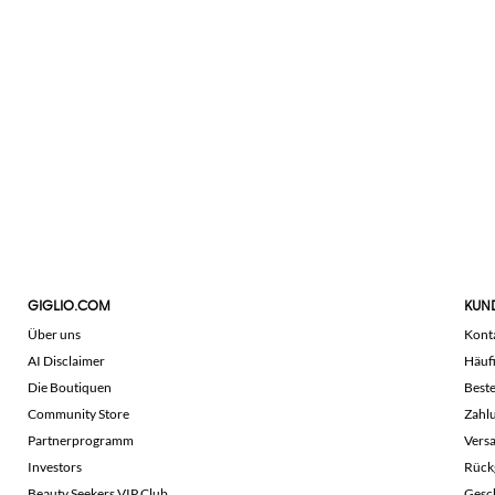
GIGLIO.COM
KUN
Über uns
Kont
AI Disclaimer
Häuf
Die Boutiquen
Beste
Community Store
Zahl
Partnerprogramm
Vers
Investors
Rück
Beauty Seekers VIP Club
Gesc