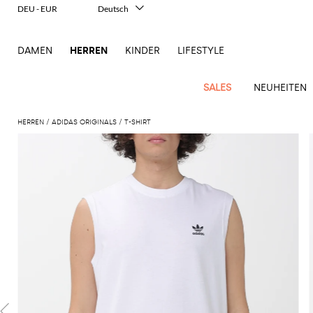
DEU - EUR
Deutsch
Italiano
English
DAMEN
HERREN
KINDER
LIFESTYLE
Français
Español
中文
SALES
NEUHEITEN
日本語
한국어
HERREN
ADIDAS ORIGINALS
T-SHIRT
Русский
New
Ganze
Alle
Alle
Alle
Alle
Alle
Alle
Alle
Alle
Alle
Alle
Alle
Alle
Alle
Alle
Alle
Ganzes
Arrivals
Bekleidung
Taschen
Schuhe
Accessoires
anzeigen
anzeigen
anzeigen
anzeigen
anzeigen
anzeigen
anzeigen
anzeigen
anzeigen
anzeigen
anzeigen
anzeigen
Outlet
Herren
Anzug
Dokumententaschen
Espadrillas
Kosmetikkoffer
Dsquared2
Polos
Portmonnaies
New
Adidas
Alexander
Acne
Balmain
Acne
Bottega
Emporio
Alexander
Adidas
Balenciaga
Carhartt
Accessoires
Jw
Ferragamo
Marni
Moderne
Balance
Blazers
Gürteltaschen
Mokassins
Brillen
Etro
Pullover
Schals
McQueen
Studios
Studios
Veneta
Armani
McQueen
WIP
Anderson
Schneiderkunst
Alexander
Burberry
Asics
Bottega
Bekleidung
Gucci
New
Versace
Bademode
Koffer
Sandalen
Fliegen
Fay
Shorts
Schlüsselanhänger
McQueen
Balmain
Adidas
Barbour
Burberry
Jacquemus
Bottega
Veneta
Emporio
Loewe
Balance
Modernes
Jeans
Etro
Autry
Schuhe
Loewe
Hemden
Rucksäcke
Pantoletten
Gürtel
Emporio
Sweatshirts
Schmuck
Veneta
Armani
Erbe
Couture
Brunello
Bottega
Barbour
Carhartt
Etro
JW
Burberry
Maison
Off-
Fendi
Birkenstock
Taschen
Maison
Armani
Mäntel
Umhängetaschen
Schnürschuhe
Hüte
T-Shirts
Seidentücher
Cucinelli
Veneta
WIP
Anderson
Dolce &
Golden
Margiela
White
High-
Belstaff
Fendi
Fendi
Margiela
Saint
Golden
und
und
Gabbana
Goose
Performance-
Hosen
Tasche
Sneakers
Socken
Diesel
Brunello
Diesel
Marni
New
Our
C.P.
Laurent
Jil
Goose
Gucci
Saint
Mützen
Tanktops
Sneakers
Cucinelli
Ferragamo
Jacquemus
Balance
Legacy
Jacken
Stiefeletten
Uhren
Dolce &
Company
Dsquared2
Sander
Rains
Laurent
Thom
Hogan
Ferragamo
Trenchcoats
Signature-
Gabbana
Burberry
Gucci
New
Nike
Polo
Jeans
Carhartt
Browne
Emporio
Saint
The
Thom
und
Oberbekleidung
Marni
Saint
Era
Ralph