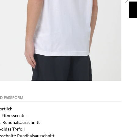
portlich
: Fitnesscenter
: Rundhalsausschnitt
Adidas Trefoil
sschnitt: Rundhalsausschnitt