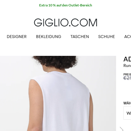
Extra 10 % auf den Outlet-Bereich
DESIGNER
BEKLEIDUNG
TASCHEN
SCHUHE
AC
A
Run
PREI
€2
WÄH