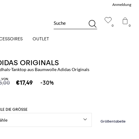
Anmeldung
Suche
0
0
CESSOIRES
OUTLET
DIDAS ORIGINALS
dhals-Tanktop aus Baumwolle Adidas Originals
S VON
5,00
€17,49
-30%
LE DIE GRÖSSE