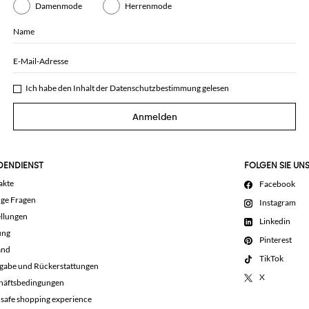
Damenmode
Herrenmode
Name
E-Mail-Adresse
Ich habe den Inhalt der
Datenschutzbestimmung
gelesen
Anmelden
DENDIENST
FOLGEN SIE UN
akte
Facebook
ige Fragen
Instagram
llungen
Linkedin
ung
Pinterest
and
TikTok
gabe und Rückerstattungen
X
häftsbedingungen
 safe shopping experience