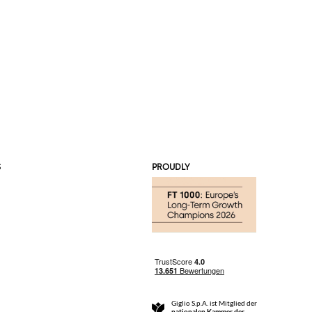
S
PROUDLY
Giglio S.p.A. ist Mitglied der
nationalen Kammer der