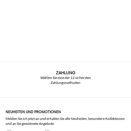
ZAHLUNG
Wählen Sie eine der 12 sichersten
Zahlungsmethoden
NEUHEITEN UND PROMOTIONEN
Melden Sie ich jetzt an und erhalten Sie alle Neuheiten, besondere Kollektionen
und an Sie gewidmete Angebote.