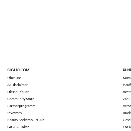
GIGLIO.COM
KUN
Über uns
Kont
AI Disclaimer
Häuf
Die Boutiquen
Beste
Community Store
Zahl
Partnerprogramm
Vers
Investors
Rück
Beauty Seekers VIP Club
Gesc
GIGLIO Token
For a