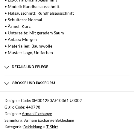
• Modell: Rundhalsausschnitt
• Halsausschnitt: Rundhalsausschnitt
• Schultern: Normal
• Ärmel: Kurz
• Unterseite: Mit geradem Saum
• Anlass: Morgen
• Materialien: Baumwolle
• Muster: Logo, Unifarben
DETAILS UND PFLEGE
Zusammensetzung
100% COTTON
GRÖSSE UND PASSFORM
Größen
nicht verfügbar
Designer Code: XM001280AF10361 U0002
Giglio Code: 440798
Größe und Passform
Designer:
Armani Exchange
Normale Passform
Sammlung:
Armani Exchange Bekleidung
Kategorie:
Bekleidung
>
T-Shirt