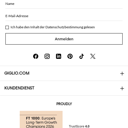
Name
E-Mail-Adresse
Ich habe den Inhalt der
Datenschutzbestimmung
gelesen
Anmelden
GIGLIO.COM
KUNDENDIENST
Über uns
Kontakte
AI Disclaimer
PROUDLY
Häufige Fragen
Bestellungen
Die Boutiquen
Zahlung
Versand