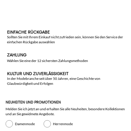
EINFACHE RÜCKGABE
Sollten Sie mit Ihrem Einkauf nicht zufrieden sein, können Sie den Service der
einfachen Rückgabe auswählen
ZAHLUNG
Wählen Sie eine der 12 sichersten Zahlungsmethoden
KULTUR UND ZUVERLÄSSIGKEIT
In der Modebranche seit über 50 Jahren, eine Geschichte von
Glaubwürdigkeit und Erfolgen
NEUHEITEN UND PROMOTIONEN
Melden Sie ich jetzt an und erhalten Sie alle Neuheiten, besondere Kollektionen
und an Sie gewidmete Angebote.
Damenmode
Herrenmode