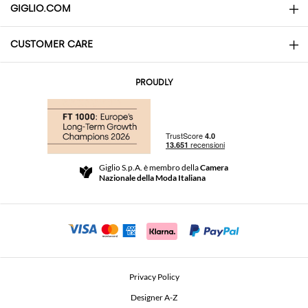
GIGLIO.COM
CUSTOMER CARE
About
Contatti
AI Disclaimer
PROUDLY
Domande Frequenti
Acquisti
Le Boutique
Pagamenti
Spedizioni
Community Store
Resi e Rimborsi
Giglio S.p.A. è membro della
Camera
Termini e Condizioni di vendita
Nazionale della Moda Italiana
Per uno shopping sicuro
Affiliazione
Comunicazione di sicurezza
Investitori
Beauty Seekers VIP Club
Privacy Policy
GIGLIO Token
Designer A-Z