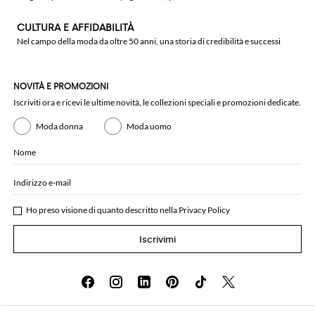
CULTURA E AFFIDABILITÀ
Nel campo della moda da oltre 50 anni, una storia di credibilità e successi
NOVITÀ E PROMOZIONI
Iscriviti ora e ricevi le ultime novità, le collezioni speciali e promozioni dedicate.
Moda donna
Moda uomo
Nome
Indirizzo e-mail
Ho preso visione di quanto descritto nella
Privacy Policy
Iscrivimi