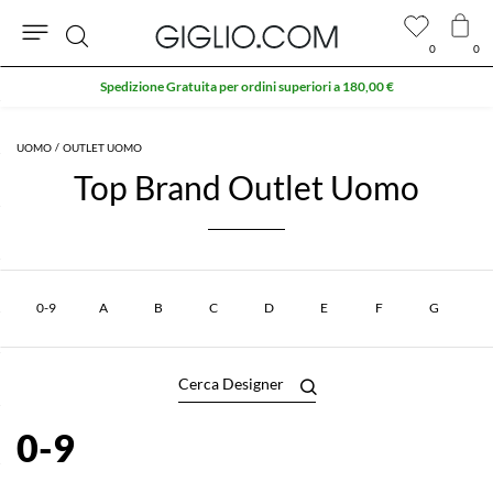
0
0
Cerca
Spedizione Gratuita per ordini superiori a 180,00 €
UOMO
OUTLET UOMO
Top Brand Outlet Uomo
0-9
A
B
C
D
E
F
G
0-9