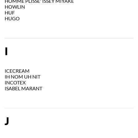
HOMME PLISSE' ISSEY MIYAKE
HOWLIN
HUF
HUGO
I
ICECREAM
IH NOM UH NIT
INCOTEX
ISABEL MARANT
J