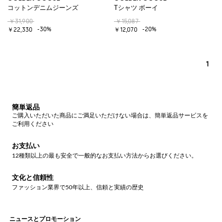
コットンデニムジーンズ
Tシャツ ボーイ
￥31,900
￥15,087
-30%
-20%
￥22,330
￥12,070
1
簡単返品
ご購入いただいた商品にご満足いただけない場合は、簡単返品サービスを
ご利用ください
お支払い
12種類以上の最も安全で一般的なお支払い方法からお選びください。
文化と信頼性
ファッション業界で50年以上、信頼と実績の歴史
ニュースとプロモーション