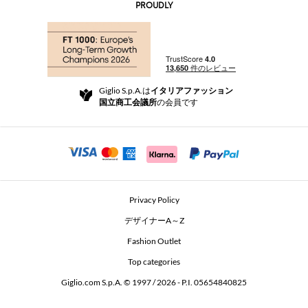
AI Disclaimer
PROUDLY
よくあるご質問
注文
ブティック
お支払い
配送
Community Store
返品と返金
Giglio S.p.A.は
イタリアファッション
ご利用規約
国立商工会議所
の会員です
For a safe shopping experience
アフィリエイトプログラム
Security Communication
Investors
Beauty Seekers VIP Club
Privacy Policy
GIGLIO Token
デザイナーA～Z
Fashion Outlet
GIGLIO.COM x Vestiaire Collective
Top categories
Giglio.com S.p.A. © 1997 / 2026 - P.I. 05654840825
L'Edicola