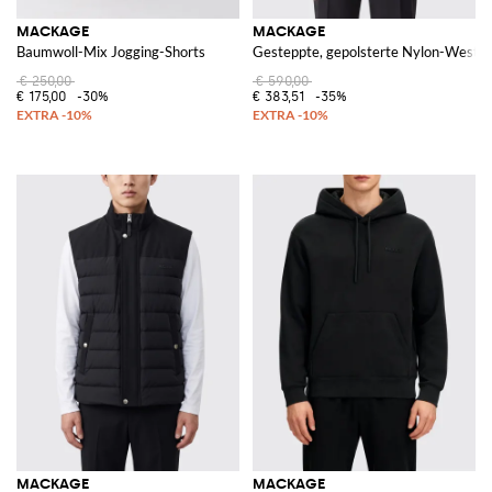
MACKAGE
MACKAGE
Baumwoll-Mix Jogging-Shorts
Gesteppte, gepolsterte Nylon-Weste 
€ 250,00
€ 590,00
€ 175,00
-30%
€ 383,51
-35%
MACKAGE
MACKAGE