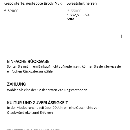
Gepolsterte, gesteppte Brody Nylon-Weste von mit hohem Kragen
Sweatshirt herren
€ 590,00
€ 350,00
€ 332,51
-5%
1
EINFACHE RÜCKGABE
Sollten Sie mit Ihrem Einkauf nicht zufrieden sein, können Sie den Service der
einfachen Rückgabe auswählen
ZAHLUNG
Wählen Sie eine der 12 sichersten Zahlungsmethoden
KULTUR UND ZUVERLÄSSIGKEIT
In der Modebranche seit über 50 Jahren, eine Geschichte von
Glaubwürdigkeit und Erfolgen