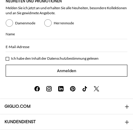
NEUHEITEN UND PROMOTIONEN
Melden Sie ich jetzt an und erhalten Sie alle Neuheiten, besondere Kollektionen
und an Sie gewidmete Angebote.
Damenmode
Herrenmode
Name
E-Mail-Adresse
Ich habe den Inhalt der
Datenschutzbestimmung
gelesen
Anmelden
GIGLIO.COM
KUNDENDIENST
Über uns