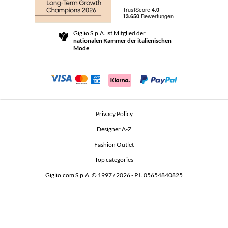
Versand
Community Store
Rückgabe und Rückerstattungen
Giglio S.p.A. ist Mitglied der
Geschäftsbedingungen
nationalen Kammer der italienischen
For a safe shopping experience
Partnerprogramm
Mode
Security Communication
Investors
Beauty Seekers VIP Club
Privacy Policy
GIGLIO Token
Designer A-Z
Fashion Outlet
GIGLIO.COM x Vestiaire Collective
Top categories
Giglio.com S.p.A. © 1997 / 2026 - P.I. 05654840825
L'Edicola
Accessibility Statement