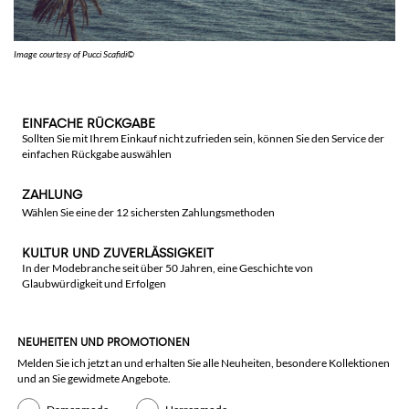
Image courtesy of Pucci Scafidi©
EINFACHE RÜCKGABE
Sollten Sie mit Ihrem Einkauf nicht zufrieden sein, können Sie den Service der
einfachen Rückgabe auswählen
ZAHLUNG
Wählen Sie eine der 12 sichersten Zahlungsmethoden
KULTUR UND ZUVERLÄSSIGKEIT
In der Modebranche seit über 50 Jahren, eine Geschichte von
Glaubwürdigkeit und Erfolgen
NEUHEITEN UND PROMOTIONEN
Melden Sie ich jetzt an und erhalten Sie alle Neuheiten, besondere Kollektionen
und an Sie gewidmete Angebote.