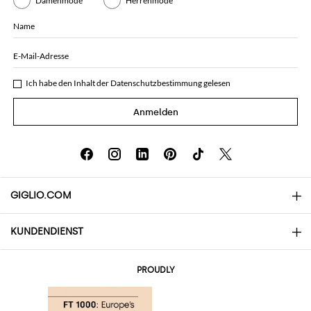
Damenmode
Herrenmode
Name
E-Mail-Adresse
Ich habe den Inhalt der
Datenschutzbestimmung
gelesen
Anmelden
GIGLIO.COM
KUNDENDIENST
Über uns
Kontakte
AI Disclaimer
PROUDLY
Häufige Fragen
Bestellungen
Die Boutiquen
Zahlung