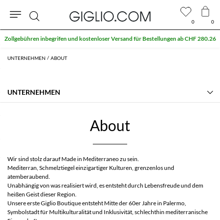
0
0
Suche
Zollgebühren inbegrifen und kostenloser Versand für Bestellungen ab CHF 280.26
UNTERNEHMEN
ABOUT
UNTERNEHMEN
Die Geschichte
Kontakte
About
About
Manifest
Häufig gestellte Fragen
Partnerprogramm von GIGLIO.COM
Wir sind stolz darauf Made in Mediterraneo zu sein.
Community store
Mediterran, Schmelztiegel einzigartiger Kulturen, grenzenlos und
atemberaubend.
Unabhängig von was realisiert wird, es entsteht durch Lebensfreude und dem
heißen Geist dieser Region.
Unsere erste Giglio Boutique entsteht Mitte der 60er Jahre in Palermo,
Symbolstadt für Multikulturalität und Inklusivität, schlechthin mediterranische