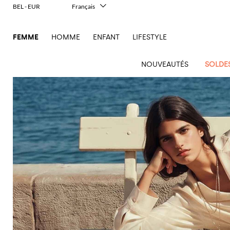
BEL - EUR
Français
Italiano
English
FEMME
HOMME
ENFANT
LIFESTYLE
Deutsch
Español
中文
NOUVEAUTÉS
SOLDE
日本語
한국어
Русский
Voir
Nouvel
Voir
Voir
Voir
Voir
Voir
Voir
tout
Arrivage
Voir
tout
Voir
Tous les
tout
Voir
Tous
tout
Voir
Toutes les
tout
Voir
Tous les
tout
Voir
tout
Alberta
Roger
Femme
tout
tout
vêtements
tout
les
tout
chaussures
tout
accessoires
tout
Alexander
Balenciaga
Bottega
Alexander
Burberry
Outlet
Giorgio
Ferretti
Vivier
sacs
Manteaux
Acne
McQueen
Acne
Blazers
Courrèges
Veneta
Coperni
Ballerines
McQueen
Adidas
Accessoire
Borsalino
vêtements
Gucci
Armani
JW
Pulls
Gants
Balmain
Balenciaga
Elisabetta
Pinko
essentiels
Studios
Studios
Mini
cheveux
Anderson
Balenciaga
Chemises
Diesel
Burberry
JW
Escarpins
Balenciaga
Amina
Elisabetta
Outlet
JW
Manolo
Robes
Lunettes
Franchi
Burberry
Versace
Twinset
sacs
Touche
Alaïa
Adidas
et
Anderson
Muaddi
Bijoux
Franchi
sacs
Anderson
Blahnik
Jacquemus
de soleil
Balmain
Elisabetta
Saint
Espadrilles
Bottega
Shorts
à
Etro
Saint
Etro
animalière
chemisiers
Brunello
Calvin
Franchi
Laurent
MM6
Veneta
Aquazzura
Ceinture
Emporio
Outlet
Jacquemus
Max
Giambattista
Portefeuille
main
Bottega
Mocassins
Laurent
T-
Fendi
Élégance
Cucinelli
Klein
Combinaisons
Maison
Armani
chaussures
Mara
Valli
Veneta
Ganni
Fendi
Ferragamo
Autry
Chapeaux
Jil
shirts
Trousse de
Sacs
Sandales
Etro
deux
Margiela
Max
Coperni
Elisabetta
Maillots
Jacquemus
Outlet
Sander
Roger
S
maquillage
à
Brunello
JW
Balenciaga
plates
Gianvito
Birkenstock
Chaussettes
Tops
pièces
Mara
Valentino
Franchi
de bain
Marc
accessoires
Vivier
Max
main
Sacs
Courrèges
Cucinelli
Anderson
Rossi
Marc
Khaite
Écharpes
Ferragamo
Sandales
Golden
Foulard
Garavani
Trenchs
Iconiques
Jacobs
Mara
Saint
Golden
Jeans
Jacobs
Saint
Sacs