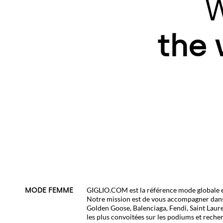
W
the 
GIGLIO.COM est la référence mode globale et
MODE FEMME
Notre mission est de vous accompagner dans
Golden Goose
,
Balenciaga
,
Fendi
,
Saint Laur
les plus convoitées sur les podiums et reche