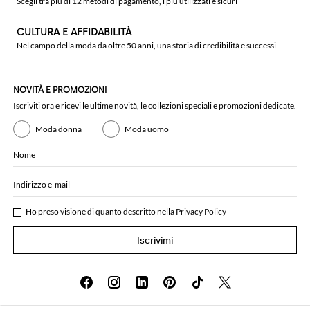
Scegli tra più di 12 metodi di pagamento, i più utilizzati e sicuri
CULTURA E AFFIDABILITÀ
Nel campo della moda da oltre 50 anni, una storia di credibilità e successi
NOVITÀ E PROMOZIONI
Iscriviti ora e ricevi le ultime novità, le collezioni speciali e promozioni dedicate.
Moda donna
Moda uomo
Nome
Indirizzo e-mail
Ho preso visione di quanto descritto nella
Privacy Policy
Iscrivimi