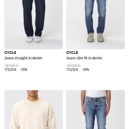
ispirare dalla vasta gamma di articoli disponibili. Acquistate dal nostro
store online per aggiungere un tocco di stile inconfondibile al vostro
guardaroba.
Vedi tutto
CYCLE
CYCLE
CYCLE
Jeans straight in denim
Jeans slim fit in denim
189,00 €
189,00 €
170,10 €
-10%
170,10 €
-10%