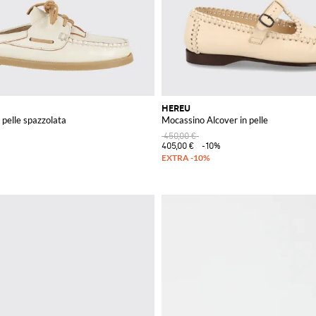
HEREU
pelle spazzolata
Mocassino Alcover in pelle
450,00 €
405,00 €
-10%