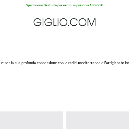
Extra 10% sui SALDI
gue per la sua profonda connessione con le radici mediterranee e l'artigianato loc
ttenta reinterpretazione di elementi classici della cultura mediterranea.
he rispecchiano l'essenza del comfort e dell'eleganza senza tempo. I
sandali Her
un tocco di modernità. Non da meno, la
borsa Hereu
rappresenta un elemento essen
che artigianali tradizionali, ma anche nell'innovare questi metodi per adattarli a
a nella scelta di lavorare con piccoli produttori locali e nell'utilizzo di materia
modernità si fondono per creare articoli unici.