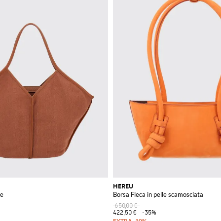
HEREU
te
Borsa Fleca in pelle scamosciata
650,00 €
422,50 €
-35%