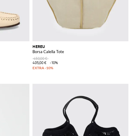
HEREU
Borsa Calella Tote
450,00 €
405,00 €
-10%