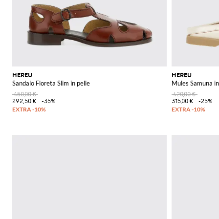
HEREU
HEREU
Sandalo Floreta Slim in pelle
Mules Samuna in 
450,00 €
420,00 €
292,50 €
-35%
315,00 €
-25%