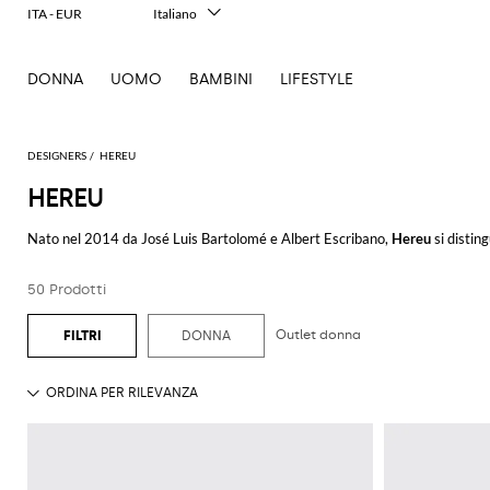
ITA - EUR
Italiano
English
Français
DONNA
UOMO
BAMBINI
LIFESTYLE
Deutsch
Español
中文
日本語
DESIGNERS
HEREU
한국어
HEREU
Русский
Nato nel 2014 da José Luis Bartolomé e Albert Escribano,
Hereu
si distin
inizi, il brand ha mirato a fondere innovazione e tradizione attraverso un'a
50 Prodotti
Tra gli articoli di punta del brand, troviamo i
mocassini Hereu
, calzature c
la filosofia del brand di valorizzare la semplicità funzionale arricchita da 
uno stile raffinato ma pratico, ideale per il dinamismo della vita quotidiana.
Outlet donna
DONNA
Hereu si impegna non solo nella creazione di articoli che rispettino le tecni
contemporanee. L'approccio di Hereu alla moda lenta e sostenibile si manifest
l'ambiente.
Scoprite la collezione completa di Hereu su GIGLIO.COM, dove tradizione e 