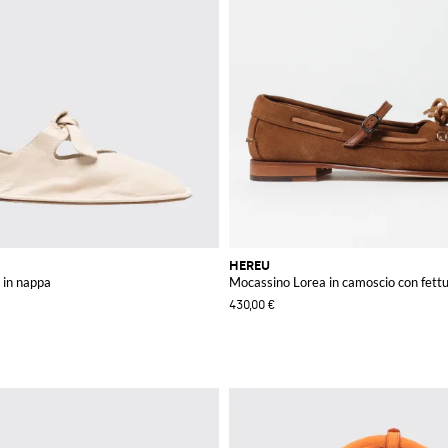
HEREU
 in nappa
Mocassino Lorea in camoscio con fett
430,00 €