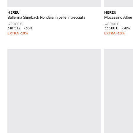
HEREU
HEREU
Ballerina Slingback Rondaia in pelle intrecciata
Mocassino Alber 
490,00 €
480,00 €
318,51 €
-35%
336,00 €
-30%