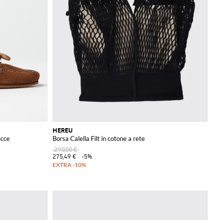
HEREU
ucce
Borsa Calella Filt in cotone a rete
290,00 €
275,49 €
-5%