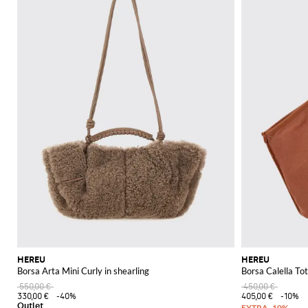
HEREU
HEREU
Borsa Arta Mini Curly in shearling
Borsa Calella To
550,00 €
450,00 €
330,00 €
-40%
405,00 €
-10%