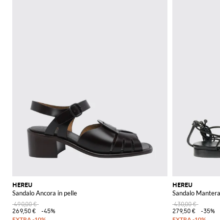
HEREU
HEREU
Sandalo Ancora in pelle
Sandalo Mantera 
490,00 €
430,00 €
269,50 €
-45%
279,50 €
-35%