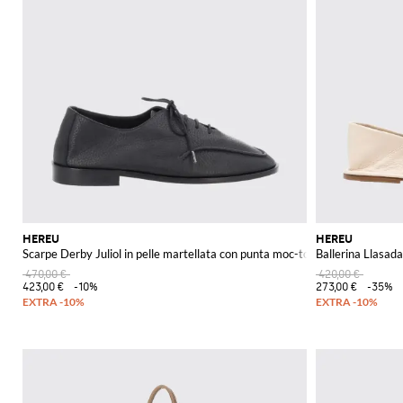
HEREU
HEREU
Scarpe Derby Juliol in pelle martellata con punta moc-toe
Ballerina Llasada
470,00 €
420,00 €
423,00 €
-10%
273,00 €
-35%