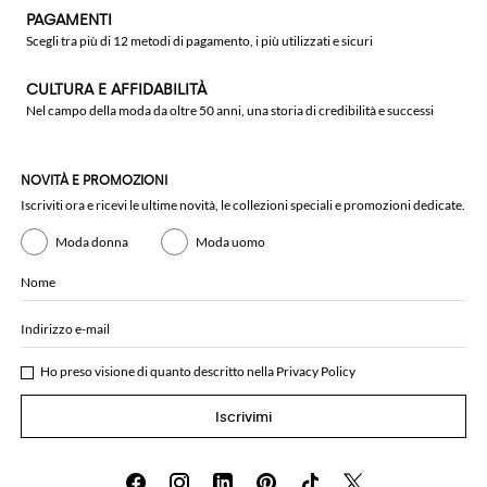
PAGAMENTI
Scegli tra più di 12 metodi di pagamento, i più utilizzati e sicuri
CULTURA E AFFIDABILITÀ
Nel campo della moda da oltre 50 anni, una storia di credibilità e successi
NOVITÀ E PROMOZIONI
Iscriviti ora e ricevi le ultime novità, le collezioni speciali e promozioni dedicate.
Moda donna
Moda uomo
Nome
Indirizzo e-mail
Ho preso visione di quanto descritto nella
Privacy Policy
Iscrivimi