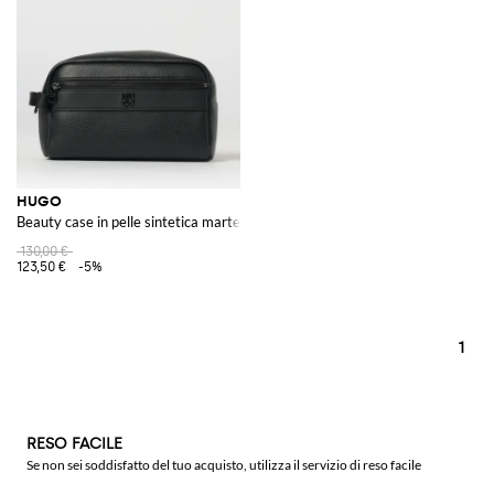
linea con le ultime tendenze della moda, garantendo uno stile impeccabile
in ogni situazione.
Hugo continua a essere un punto di riferimento nel settore della moda
grazie alla sua capacità di innovare e mantenere elevati standard di
qualità. Scopri la collezione completa su GIGLIO.COM e lasciati ispirare
dai nuovi arrivi per rinnovare il tuo guardaroba con articoli esclusivi e di
tendenza.
Vedi tutto
HUGO
HUGO
Beauty case in pelle sintetica martellata
130,00 €
123,50 €
-5%
1
RESO FACILE
Se non sei soddisfatto del tuo acquisto, utilizza il servizio di reso facile