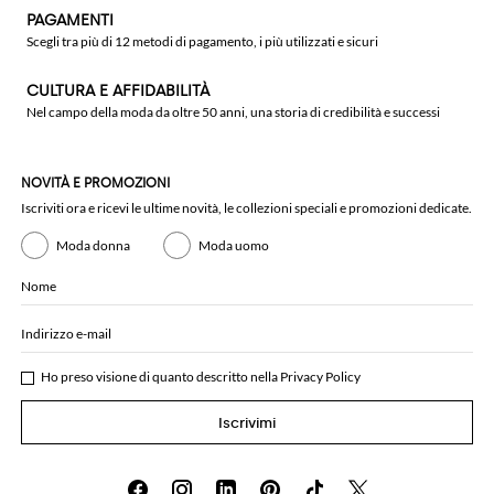
PAGAMENTI
Scegli tra più di 12 metodi di pagamento, i più utilizzati e sicuri
CULTURA E AFFIDABILITÀ
Nel campo della moda da oltre 50 anni, una storia di credibilità e successi
NOVITÀ E PROMOZIONI
Iscriviti ora e ricevi le ultime novità, le collezioni speciali e promozioni dedicate.
Moda donna
Moda uomo
Nome
Indirizzo e-mail
Ho preso visione di quanto descritto nella
Privacy Policy
Iscrivimi