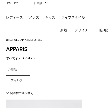
JPN - JPY
日本語
Italiano
English
レディース
メンズ
キッズ
ライフスタイル
Français
Deutsch
Español
新着
デザイナー
照明
中文
한국어
LIFESTYLE
APPARIS LIFESTYLE
Русский
APPARIS
すべて表示
APPARIS
1の商品
す
す
す
す
す
す
す
べ
べ
べ
べ
べ
べ
べ
て
て
て
て
て
て
て
表
表
表
表
表
表
表
示
示
示
示
示
示
示
テ
デ
テ
ル
バ
ハ
本
ク
食
ー
ス
ー
ー
ス
イ
ッ
器
ゲ
ブ
ク
ブ
ム
ロ
テ
シ
ー
ト