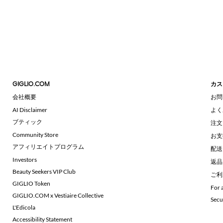
GIGLIO.COM
カス
会社概要
お問
AI Disclaimer
よく
ブティック
注文
Community Store
お支
アフィリエイトプログラム
配送
Investors
返品
Beauty Seekers VIP Club
ご利
GIGLIO Token
For 
GIGLIO.COM x Vestiaire Collective
Secu
L'Edicola
Accessibility Statement