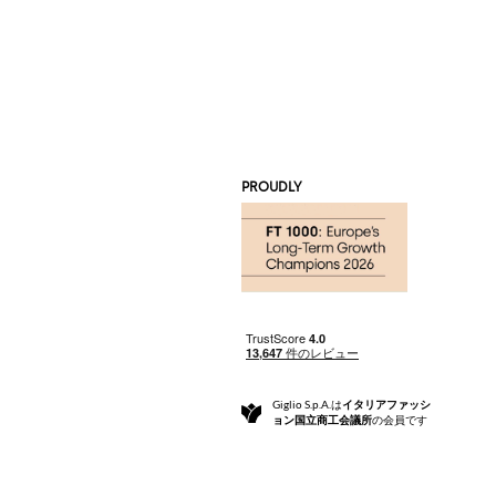
PROUDLY
Giglio S.p.A.は
イタリアファッシ
ョン国立商工会議所
の会員です