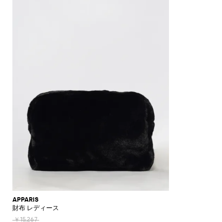
ル
周
ル
ウ
ー
ク
ョ
ム
レ
ラ
り
リ
ェ
ブ
機
ン
イ
ペ
ン
の
ネ
ア
器
バ
お
ッ
キ
プ
小
ン
用
ベ
ス
香
ト
ッ
物
ア
ボ
ッ
タ
＆
ア
チ
ク
室
ト
ド
オ
デ
ク
ン
セ
内
ル
カ
ル
ィ
セ
小
サ
装
＆
バ
＆
フ
サ
物
リ
飾
ピ
ー
ビ
ュ
リ
ー
お
品
ッ
＆
ー
ー
ー
茶
チ
ブ
チ
ザ
キ
ス
＆
ャ
ラ
タ
ー
ャ
ポ
コ
ー
ン
オ
ン
キ
ー
ー
ケ
ル
ド
グ
ャ
ツ
ヒ
ッ
ル
ラ
化
ン
ー
ト
＆
ス
粧
ド
フ
小
ル
レ
物
ホ
グ
ル
ラ
ダ
ン
ー
APPARIS
ス
財布 レディース
花
瓶
￥15,267