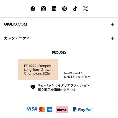
GIGLIO.COM
カスタマーケア
会社概要
お問い合わせ先
AI Disclaimer
PROUDLY
よくあるご質問
注文
ブティック
お支払い
配送
Community Store
返品と返金
Giglio S.p.A.は
イタリアファッション
ご利用規約
国立商工会議所
の会員です
For a safe shopping experience
アフィリエイトプログラム
Security Communication
Investors