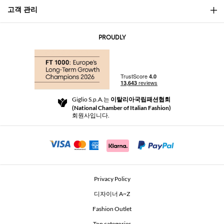
고객 관리
소개
문의
AI Disclaimer
PROUDLY
자주 묻는 질문과 답변
쇼핑
부티크
결제
배송
Community Store
반품 및 환불
Giglio S.p.A.는
이탈리아국립패션협회
이용 약관
(National Chamber of Italian Fashion)
For a safe shopping experience
제휴 프로그램
회원사입니다.
Security Communication
Investors
Beauty Seekers VIP Club
Privacy Policy
GIGLIO Token
디자이너 A~Z
Fashion Outlet
GIGLIO.COM x Vestiaire Collective
Top categories