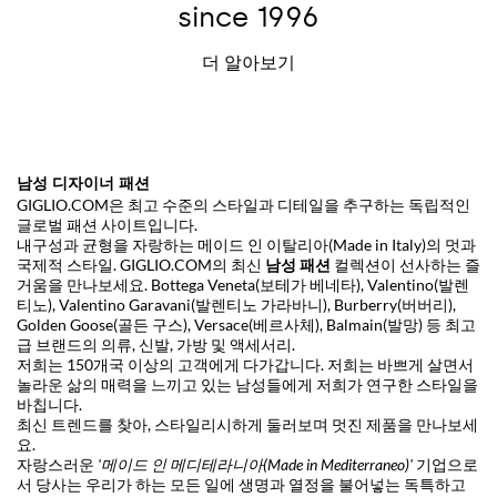
since 1996
더 알아보기
남성 디자이너 패션
GIGLIO.COM은 최고 수준의 스타일과 디테일을 추구하는 독립적인
글로벌 패션 사이트입니다.
내구성과 균형을 자랑하는 메이드 인 이탈리아(Made in Italy)의 멋과
국제적 스타일. GIGLIO.COM의 최신
남성 패션
컬렉션이 선사하는 즐
거움을 만나보세요.
Bottega Veneta(보테가 베네타)
,
Valentino(발렌
티노)
,
Valentino Garavani(발렌티노 가라바니)
,
Burberry(버버리)
,
Golden Goose(골든 구스)
,
Versace(베르사체)
,
Balmain(발망)
등 최고
급 브랜드의 의류, 신발, 가방 및 액세서리.
저희는 150개국 이상의 고객에게 다가갑니다. 저희는 바쁘게 살면서
놀라운 삶의 매력을 느끼고 있는 남성들에게 저희가 연구한 스타일을
바칩니다.
최신 트렌드를 찾아, 스타일리시하게 둘러보며 멋진 제품을 만나보세
요.
자랑스러운
'메이드 인 메디테라니아(Made in Mediterraneo)'
기업으로
서 당사는 우리가 하는 모든 일에 생명과 열정을 불어넣는 독특하고