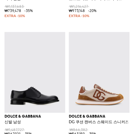
₩1,137,683
₩1,216,427
₩739,478
-35%
₩973,148
-20%
DOLCE & GABBANA
DOLCE & GABBANA
신발 남성
DG 쿠션 캔버스 스웨이드 스니커즈
₩1,487,727
₩866,382
₩967,021
-35%
₩563,150
-35%