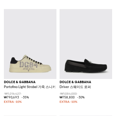
DOLCE & GABBANA
DOLCE & GABBANA
Portofino Light Strobel 가죽 스니커즈
Driver 스웨이드 로퍼
₩1,216,427
₩1,084,000
₩790,693
-35%
₩758,800
-30%