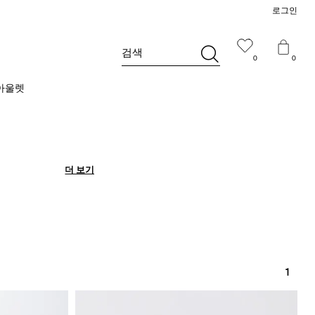
로그인
검색
0
0
아울렛
더 보기
더 보기
1