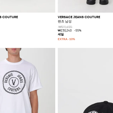
S COUTURE
VERSACE JEANS COUTURE
팬츠 남성
₩511,655
₩230,240
-55%