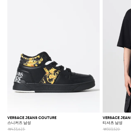
신
셔
가
로
라
울
스
셔
Veneta
Armani
류
McQueen
Loewe
스
모
Brunello
Bottega
Barbour
Carhartt
Etro
JW
Burberry
Off-
얼
Fendi
Birkenstock
Maison
웨
벨
샌
츠
던
Veneta
WIP
Anderson
Dolce &
Golden
White
Brunello
Maison
가
벨
리
Belstaff
Fendi
Fendi
Margiela
트
트
들
규
츠
방
퍼
스
렛
Saint
Golden
Gabbana
Goose
헤
Cucinelli
Margiela
Cucinelli
수
방
Brunello
Diesel
Marni
트
Our
C.P.
셔
Laurent
백
Jil
Goose
Gucci
Saint
삭
리
뮬
트
SHOP
SHOP
SHOP
SHOP
SHOP
SHOP
SHOP
Cucinelli
Ferragamo
Jacquemus
Legacy
Diesel
New
신
Company
Dsquared2
Sander
Rains
Laurent
츠
모
스
Thom
Hogan
Ferragamo
티
NOW
NOW
NOW
NOW
NOW
NOW
NOW
여
Balance
브
티
Burberry
Gucci
New
Polo
Dolce &
발
자
Carhartt
Browne
Emporio
Saint
The
Thom
지
코
행
키
Marni
Saint
Era
Ralph
Gabbana
로
Nike
셔
Dolce &
WIP
Armani
Laurent
North
Maison
Browne
Accessories
트
가
선
링
Valentino
Laurent
Lauren
고
그
츠
New
Gabbana
Face
Margiela
Off-
Ferragamo
Salomon
Diesel
JW
Valentino
Valentino
방
글
기
Versace
Balance
Tom
수
슈
및
나
White
Stone
Etro
Anderson
Garavani
Saint
Gucci
라
Hugo
Ford
Versace
능
영
백
즈
Island
민
비
Zegna
Nike
Laurent
Palm
스
Fendi
Mm6
Gucci
성
복
팩
소
타
Jacquemus
Valentino
Zegna
Angels
Tommy
스
Dolce &
Salomon
Maison
Tod's
스
지
Garavani
매
이
Hilfiger
JW
청
Gabbana
가
니
Margiela
The
Valentino
니
갑
Anderson
Versace
바
방
커
트
시
North
Nike
Gucci
Our
Garavani
커
Face
지
즈
스
렌
계
MM6
Legacy
즈
카
치
Maison
Versace
스
부
Polo
시
Margiela
프
코
Jeans
웨
츠
Ralph
그
Couture
트
터
Lauren
니
및
Stone
팬
처
레
Island
츠
아
인
우
코
터
트
VERSACE JEANS COUTURE
VERSACE JEAN
스니커즈 남성
티셔츠 남성
웨
어
₩433,623
₩303,520