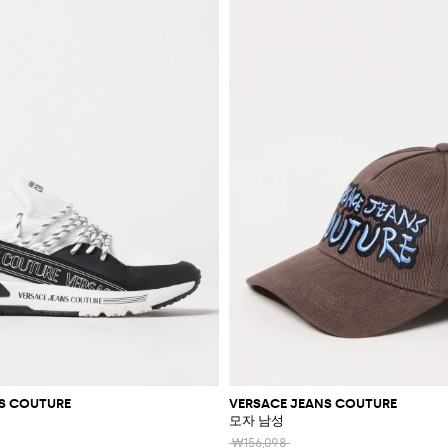
S COUTURE
VERSACE JEANS COUTURE
모자 남성
₩156,098