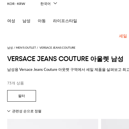
KOR - KRW
한국어
Italiano
English
여성
남성
아동
라이프스타일
Français
Deutsch
Español
세일
中文
日本語
남성
MEN'S OUTLET
VERSACE JEANS COUTURE
Русский
VERSACE JEANS COUTURE 아울렛 남성
New In
모
모
모
모
남성용 Versace Jeans Couture 아웃렛 구역에서 세일 제품을 살펴
Men's
든
든
든
든
GIGLIO.COM의 남성 아웃렛 Versace Jeans Couture 온라인 영역에서
Fashion
모
의
가
신
액
73개 상품
모두 확인
VERSACE JEANS COUTURE
모
두
류
방
발
세
현
모
모
모
모
모
모
모
모
모
모
든
보
서
대
재
숄
에
셔
모
두
두
두
두
두
두
두
두
두
두
콘
기
리
적
킷
더
스
츠
두
보
보
보
보
보
보
보
보
보
보
센
인
Dsquared2
New
백
파
화
넥
폴
선
보
블
코
기
기
기
기
기
기
기
기
기
기
트
테
Balance
드
장
스
Etro
기
레
서
트
영
일
Alexander
Acne
Balmain
Acne
Bottega
Emporio
Alexander
Adidas
Balenciaga
Carhartt
Ferragamo
Marni
류
품
카
Versace
이
류
Fay
역
로
글
아
러
McQueen
Studios
Studios
Veneta
Armani
McQueen
WIP
Adidas
Jw
폴
Jeans
케
프
Burberry
Asics
Bottega
Gucci
New
저
가
로
Anderson
링
Emporio
로
의
Couture
Balmain
Adidas
Barbour
Burberry
Jacquemus
Bottega
Veneta
Emporio
Balance
Alexander
이
Etro
Autry
Loewe
방
퍼
주
Armani