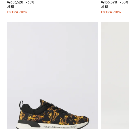
₩303,520
-30%
₩136,598
-55%
독
특
한
셔
츠
니
트
필
수
품