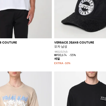
S COUTURE
VERSACE JEANS COUTURE
모자 남성
₩223,745
₩100,674
-55%