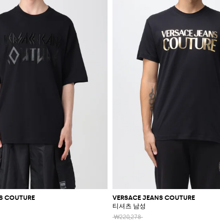
S COUTURE
VERSACE JEANS COUTURE
티셔츠 남성
₩220,278