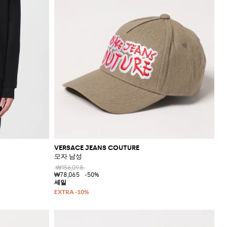
VERSACE JEANS COUTURE
모자 남성
₩156,098
₩78,065
-50%