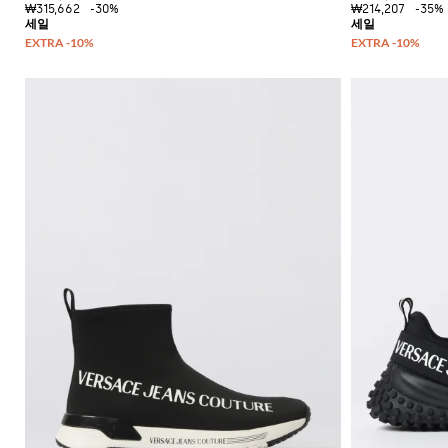
₩315,662
-30%
₩214,207
-35%