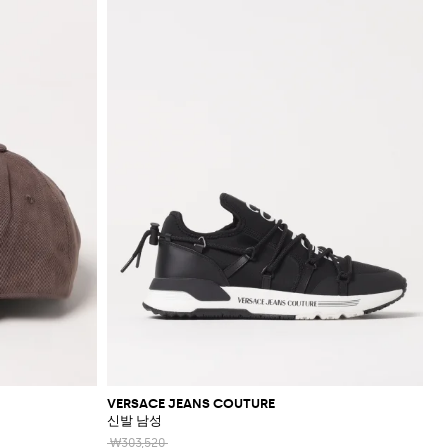
VERSACE JEANS COUTURE
신발 남성
₩303,520