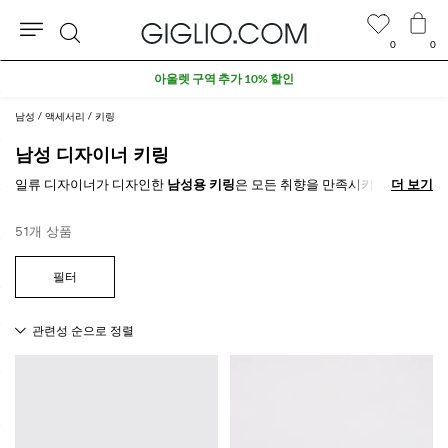
0
0
검
아울렛 구역 추가 10% 할인
색
남성
액세서리
키링
남성 디자이너 키링
일류 디자이너가 디자인한
남성용 키링
은 모든 취향을 만족시키기 위해 여
더 보기
더 보기
러 모델과 크기로 제공됩니다. 가죽, 에코 가죽, 프린트와 디테일이 시선을
사로잡는 키링은 필수적이고 세련된 아이템입니다.
51개 상품