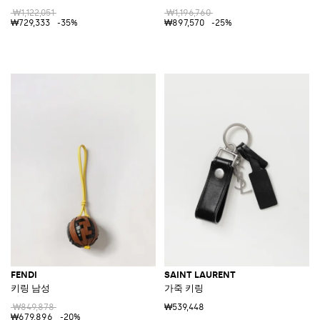
₩1,122,051
₩1,196,760
₩729,333
-35%
₩897,570
-25%
FENDI
SAINT LAURENT
키링 남성
가죽 키링
₩849,878
₩539,448
₩679,896
-20%