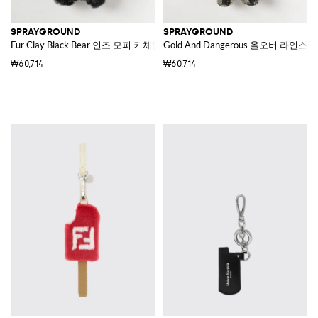
SPRAYGROUND
SPRAYGROUND
Fur Clay Black Bear 인조 모피 키체인
Gold And Dangerous 올오버 라인스
₩60,714
₩60,714