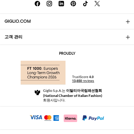
GIGLIO.COM
고객 관리
소개
문의
AI Disclaimer
PROUDLY
자주 묻는 질문과 답변
쇼핑
부티크
결제
배송
Community Store
반품 및 환불
Giglio S.p.A.는
이탈리아국립패션협회
이용 약관
(National Chamber of Italian Fashion)
For a safe shopping experience
제휴 프로그램
회원사입니다.
Security Communication
Investors
Beauty Seekers VIP Club