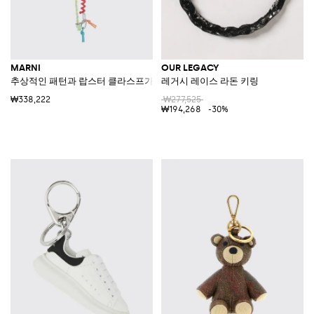
MARNI
OUR LEGACY
추상적인 패턴과 랍스터 클라스프가 있는 자막 및 코튼 키체인
레거시 레이스 라돈 키링
₩338,222
₩277,525
₩194,268
-30%