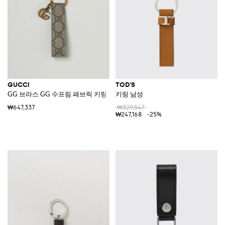
GUCCI
TOD'S
GG 브라스 GG 수프림 패브릭 키링
키링 남성
₩647,337
₩329,547
₩247,168
-25%