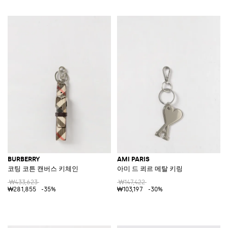
BURBERRY
AMI PARIS
코팅 코튼 캔버스 키체인
아미 드 쾨르 메탈 키링
₩433,623
₩147,422
₩281,855
-35%
₩103,197
-30%