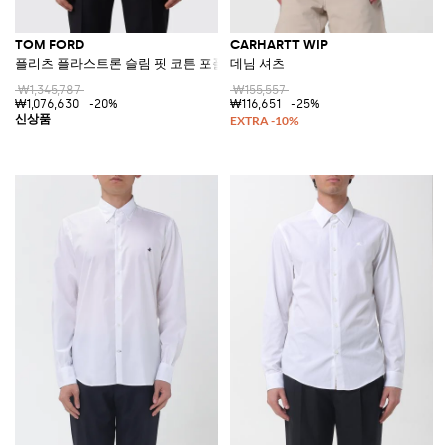
TOM FORD
CARHARTT WIP
플리츠 플라스트론 슬림 핏 코튼 포플린 이브닝 셔츠
데님 셔츠
₩1,345,787
₩155,557
₩1,076,630
-20%
₩116,651
-25%