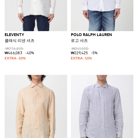
ELEVENTY
POLO RALPH LAUREN
클래식 리넨 셔츠
로고 셔츠
₩776,805
₩241,500
₩466,083
-40%
₩229,425
-5%