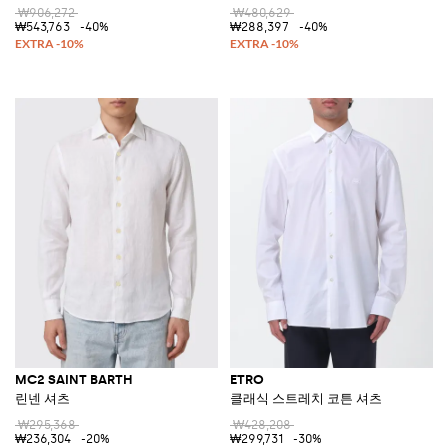
₩906,272
₩480,629
₩543,763
-40%
₩288,397
-40%
MC2 SAINT BARTH
ETRO
린넨 셔츠
클래식 스트레치 코튼 셔츠
₩295,368
₩428,208
₩236,304
-20%
₩299,731
-30%