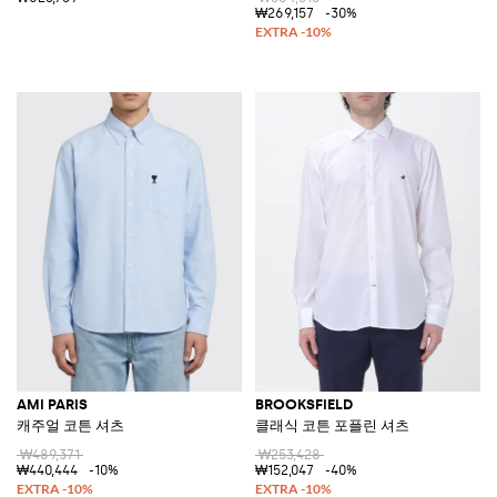
₩269,157
-30%
AMI PARIS
BROOKSFIELD
캐주얼 코튼 셔츠
클래식 코튼 포플린 셔츠
₩489,371
₩253,428
₩440,444
-10%
₩152,047
-40%