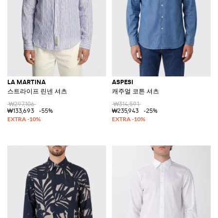
LA MARTINA
ASPESI
스트라이프 린넨 셔츠
캐주얼 코튼 셔츠
₩297,106
₩314,591
₩133,693
-55%
₩235,943
-25%