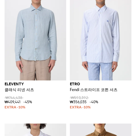
ELEVENTY
ETRO
클래식 리넨 셔츠
Fendi 스트라이프 코튼 셔츠
₩744,438
₩593,392
₩409,441
-45%
₩356,035
-40%