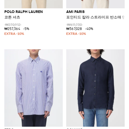
POLO RALPH LAUREN
AMI PARIS
코튼 셔츠
포인티드 칼라 스트라이프 반소매 면 
₩270,912
₩611,730
₩257,364
-5%
₩367,028
-40%