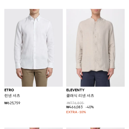
ETRO
ELEVENTY
린넨 셔츠
클래식 리넨 셔츠
₩625,759
₩776,805
₩466,083
-40%