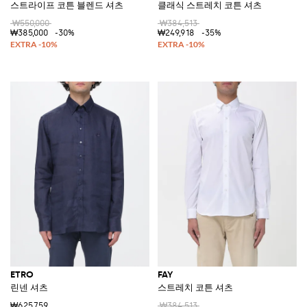
스트라이프 코튼 블렌드 셔츠
클래식 스트레치 코튼 셔츠
₩550,000
₩384,513
₩385,000
-30%
₩249,918
-35%
ETRO
FAY
린넨 셔츠
스트레치 코튼 셔츠
₩625,759
₩384,513