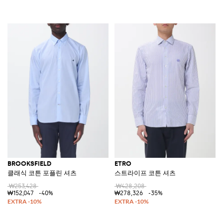
BROOKSFIELD
ETRO
클래식 코튼 포플린 셔츠
스트라이프 코튼 셔츠
₩253,428
₩428,208
₩152,047
-40%
₩278,326
-35%