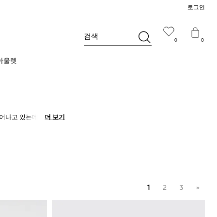
로그인
검색
0
0
아울렛
어나고 있는데, 이것이
더 보기
더 보기
패션에 활력을 불어넣어
드에서 디자인한 많은 모
하루 종일 출장을 다니
1
2
3
»