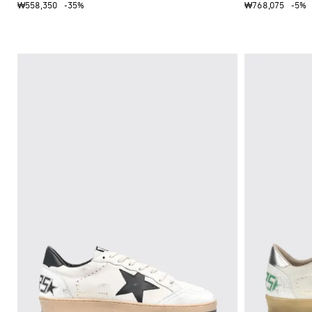
₩558,350
-35%
₩768,075
-5%
독
특
한
셔
츠
니
트
필
수
품