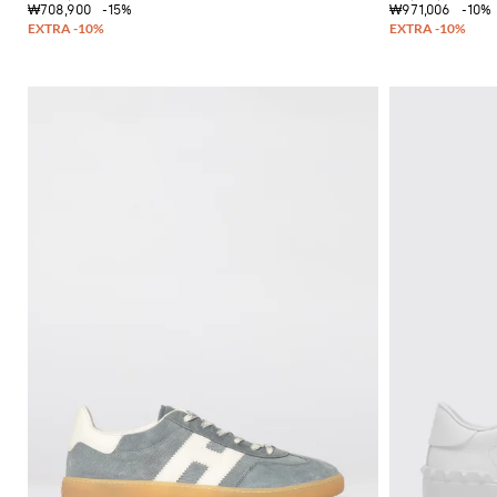
₩708,900
-15%
₩971,006
-10%