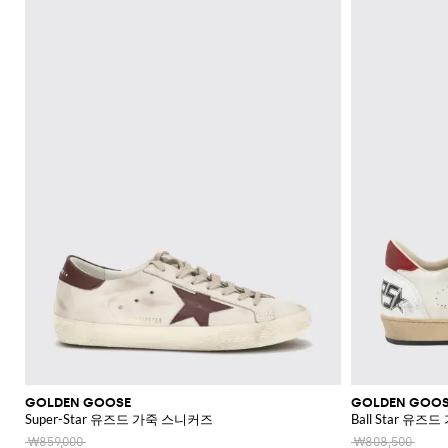
신
셔
가
로
라
울
스
셔
Veneta
Armani
류
McQueen
Loewe
스
모
Brunello
Bottega
Barbour
Carhartt
Etro
JW
Burberry
Off-
얼
Fendi
Birkenstock
Maison
웨
벨
샌
츠
던
Veneta
WIP
Anderson
Dolce &
Golden
White
Brunello
Maison
가
벨
리
Belstaff
Fendi
Fendi
Margiela
트
트
들
규
츠
방
퍼
스
렛
Saint
Golden
Gabbana
Goose
헤
Cucinelli
Margiela
Cucinelli
수
방
Brunello
Diesel
Marni
트
Our
C.P.
셔
Laurent
백
Jil
Goose
Gucci
Saint
삭
리
뮬
트
SHOP
SHOP
SHOP
SHOP
SHOP
SHOP
SHOP
Cucinelli
Ferragamo
Jacquemus
Legacy
Diesel
New
신
Company
Dsquared2
Sander
Rains
Laurent
츠
모
스
Thom
Hogan
Ferragamo
티
NOW
NOW
NOW
NOW
NOW
NOW
NOW
여
Balance
브
티
Burberry
Gucci
New
Polo
Dolce &
발
자
Carhartt
Browne
Emporio
Saint
The
Thom
지
코
행
키
Marni
Saint
Era
Ralph
Gabbana
로
Nike
셔
Dolce &
WIP
Armani
Laurent
North
Maison
Browne
Accessories
트
가
선
링
Valentino
Laurent
Lauren
고
그
츠
New
Gabbana
Face
Margiela
Off-
Ferragamo
Salomon
Diesel
JW
Valentino
Valentino
방
글
기
Versace
Balance
Tom
수
슈
및
나
White
Stone
Etro
Anderson
Garavani
Saint
Gucci
라
Hugo
Ford
Versace
능
영
백
즈
Island
민
비
Zegna
Nike
Laurent
Palm
스
Fendi
Mm6
Gucci
성
복
팩
소
타
Jacquemus
Valentino
Zegna
Angels
Tommy
스
Dolce &
Salomon
Maison
Tod's
스
지
Garavani
매
이
Hilfiger
JW
청
Gabbana
가
니
Margiela
The
Valentino
니
갑
Anderson
Versace
바
방
커
트
시
North
Nike
Gucci
Our
Garavani
커
Face
지
즈
스
렌
계
MM6
Legacy
즈
카
치
Maison
Versace
스
부
Polo
시
Margiela
프
코
Jeans
웨
츠
Ralph
그
Couture
트
터
Lauren
니
및
Stone
팬
처
레
Island
츠
아
인
우
코
터
트
GOLDEN GOOSE
GOLDEN GOO
Super-Star 유즈드 가죽 스니커즈
Ball Star 유
웨
어
₩859,000
₩808,500