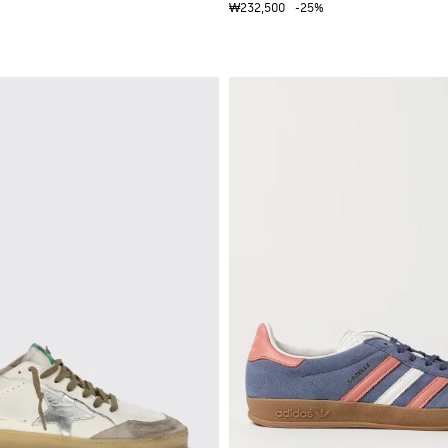
₩232,500
-25%