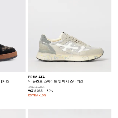
PREMIATA
스니커즈
믹 유즈드 스웨이드 및 메시 스니커즈
₩454,402
₩318,085
-30%