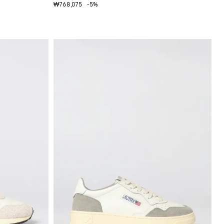
₩768,075
-5%