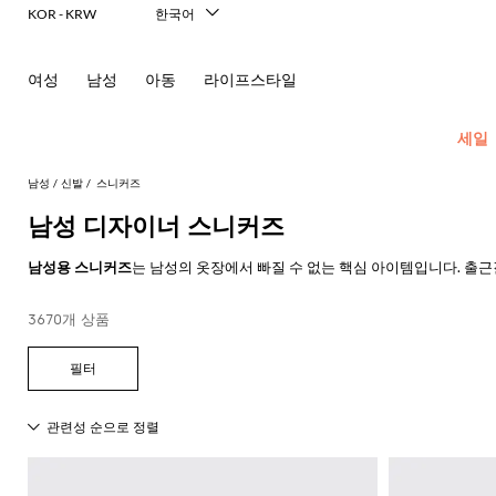
KOR - KRW
한국어
Italiano
English
여성
남성
아동
라이프스타일
Français
Deutsch
Español
세일
中文
日本語
남성
신발
스니커즈
Русский
남성 디자이너 스니커즈
New In
모
모
모
모
남성용 스니커즈
는 남성의 옷장에서 빠질 수 없는 핵심 아이템입니다. 출
Men's
든
든
든
든
바로 남성화의 최신 트렌드를 대변하는 이미지입니다.
Fashion
모
의
가
신
액
3670개 상품
단정한 모델부터 캐주얼한 모델까지 모든 유형의 바지와 매치할 수 있는 능
모
두
류
방
발
세
현
줄 뿐만 아니라, 신발을 갈아 신지 않고도 직장에서 밤 외출까지 긴 바쁜 
모
모
모
모
모
모
모
모
모
모
든
보
서
대
재
숄
에
셔
델 덕분에 모든 남성의 취향을 만족시킬 수 있습니다.
모
두
두
두
두
두
두
두
두
두
두
콘
기
리
적
킷
더
스
츠
두
보
보
보
보
보
보
보
보
보
보
센
인
Dsquared2
New
여유롭고 트렌디한 룩을 갖는 것은 트렌드를 따르고 역동적인 삶을 사는 많
백
파
화
넥
폴
선
보
블
코
기
기
기
기
기
기
기
기
기
기
트
테
Balance
며 세련되고 디테일한 룩을 연출할 수 있습니다.
드
장
스
Etro
기
레
서
트
영
일
Alexander
Acne
Balmain
Acne
Bottega
Emporio
Alexander
Adidas
Balenciaga
Carhartt
Ferragamo
Marni
류
품
카
Versace
이
류
Fay
역
로
글
아
순정 가죽과 이 신발에 독특하고 현대적인 느낌을 주는 즐거움을 주는 응
러
McQueen
Studios
Studios
Veneta
Armani
McQueen
WIP
Adidas
Jw
폴
Jeans
케
프
Burberry
Asics
Bottega
Gucci
New
저
가
로
Anderson
링
Emporio
로
의
Couture
Balmain
Adidas
Barbour
Burberry
Jacquemus
Bottega
Veneta
Emporio
Balance
Alexander
이
GIGLIO.COM에서 다양한
남성용 디자이너 스니커즈를 온라인으로
둘러보고
Etro
Autry
Loewe
방
퍼
주
Armani