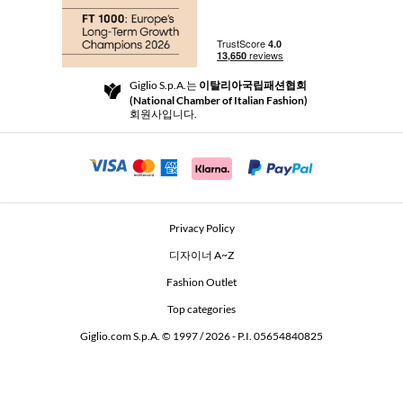
쇼핑
부티크
결제
배송
Community Store
반품 및 환불
Giglio S.p.A.는
이탈리아국립패션협회
이용 약관
(National Chamber of Italian Fashion)
For a safe shopping experience
제휴 프로그램
회원사입니다.
Security Communication
Investors
Beauty Seekers VIP Club
Privacy Policy
GIGLIO Token
디자이너 A~Z
Fashion Outlet
GIGLIO.COM x Vestiaire Collective
Top categories
Giglio.com S.p.A. © 1997 / 2026 - P.I. 05654840825
L'Edicola
Accessibility Statement