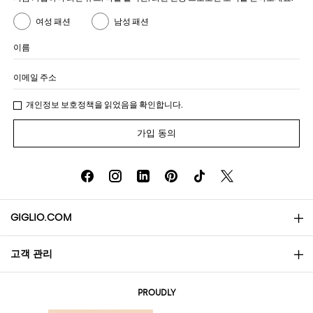
여성 패션
남성 패션
이름
이메일 주소
개인정보 보호정책
을 읽었음을 확인합니다.
가입 동의
GIGLIO.COM
고객 관리
소개
문의
AI Disclaimer
PROUDLY
자주 묻는 질문과 답변