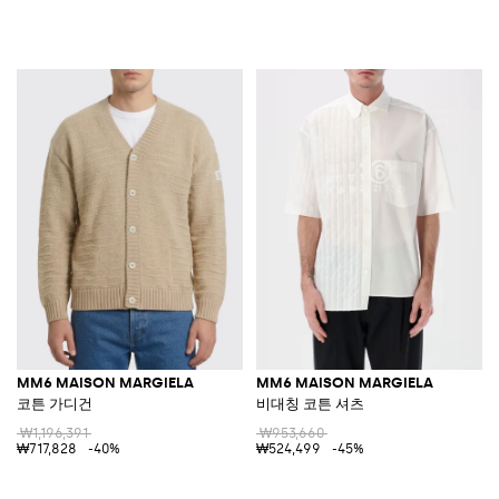
MM6 MAISON MARGIELA
MM6 MAISON MARGIELA
코튼 가디건
비대칭 코튼 셔츠
₩1,196,391
₩953,660
₩717,828
-40%
₩524,499
-45%