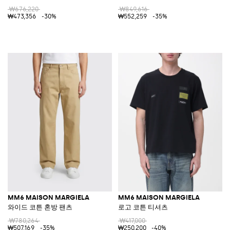
₩676,220
₩849,616
₩473,356
-30%
₩552,259
-35%
MM6 MAISON MARGIELA
MM6 MAISON MARGIELA
와이드 코튼 혼방 팬츠
로고 코튼 티셔츠
₩780,264
₩417,000
₩507,169
-35%
₩250,200
-40%