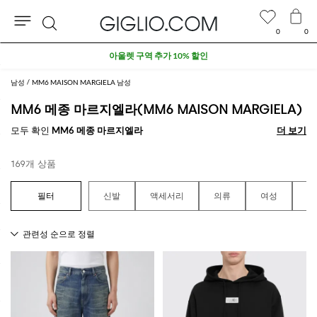
0
0
검
아울렛 구역 추가 10% 할인
색
남성
MM6 MAISON MARGIELA 남성
MM6 메종 마르지엘라(MM6 MAISON MARGIELA)
모두 확인
MM6 메종 마르지엘라
더 보기
더 보기
169개 상품
신발
액세서리
의류
여성
남