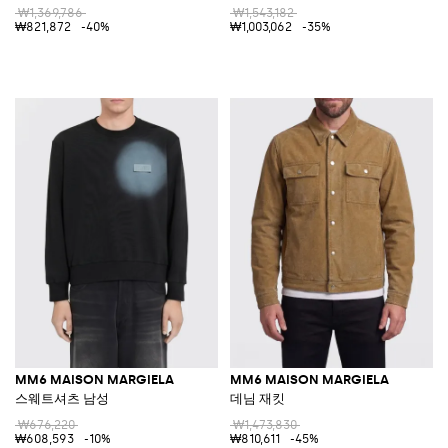
₩1,369,786
₩1,543,182
₩821,872
-40%
₩1,003,062
-35%
MM6 MAISON MARGIELA
MM6 MAISON MARGIELA
스웨트셔츠 남성
데님 재킷
₩676,220
₩1,473,830
₩608,593
-10%
₩810,611
-45%