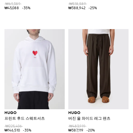
₩69,389
₩518,589
₩45,088
-35%
₩388,942
-25%
HUGO
HUGO
프린트 후드 스웨트셔츠
버진 울 와이드 레그 팬츠
₩225,406
₩483,919
₩146,510
-35%
₩387,119
-20%