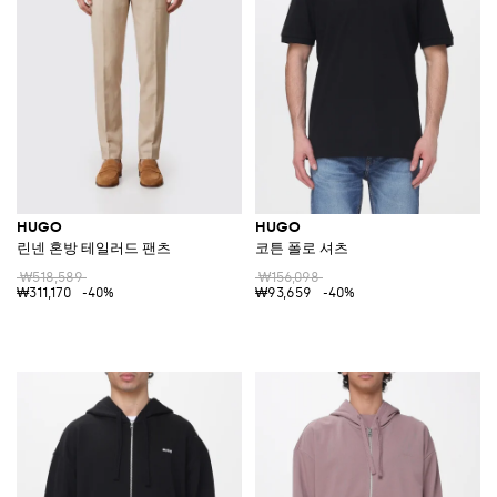
HUGO
HUGO
린넨 혼방 테일러드 팬츠
코튼 폴로 셔츠
₩518,589
₩156,098
₩311,170
-40%
₩93,659
-40%