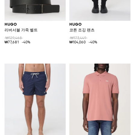
HUGO
HUGO
리버서블 가죽 벨트
코튼 조깅 팬츠
₩129,468
₩173,449
₩77,681
-40%
₩104,060
-40%