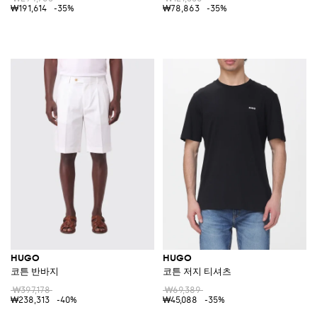
₩191,614
-35%
₩78,863
-35%
HUGO
HUGO
코튼 반바지
코튼 저지 티셔츠
₩397,178
₩69,389
₩238,313
-40%
₩45,088
-35%