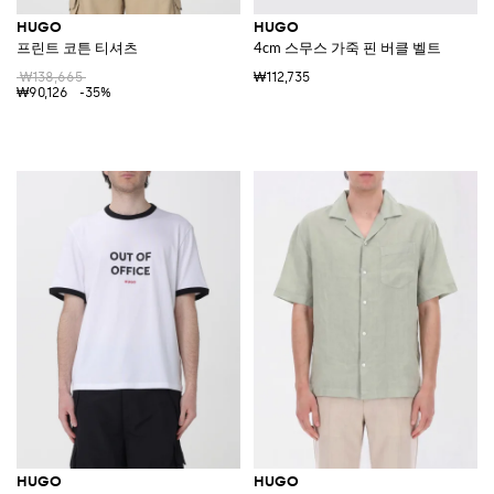
HUGO
HUGO
프린트 코튼 티셔츠
4cm 스무스 가죽 핀 버클 벨트
₩138,665
₩112,735
₩90,126
-35%
HUGO
HUGO