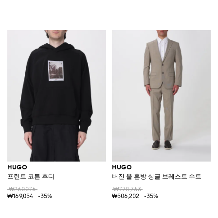
HUGO
HUGO
프린트 코튼 후디
버진 울 혼방 싱글 브레스트 수트
₩260,076
₩778,763
₩169,054
-35%
₩506,202
-35%