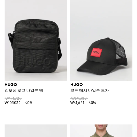
HUGO
HUGO
엠보싱 로고 나일론 백
코튼 메시 나일론 모자
₩171,724
₩69,389
₩103,034
-40%
₩41,621
-40%