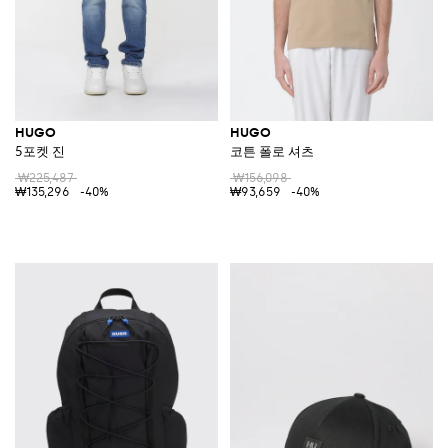
HUGO
HUGO
5포켓 진
코튼 폴로 셔츠
₩225,487
₩156,098
₩135,296
-40%
₩93,659
-40%