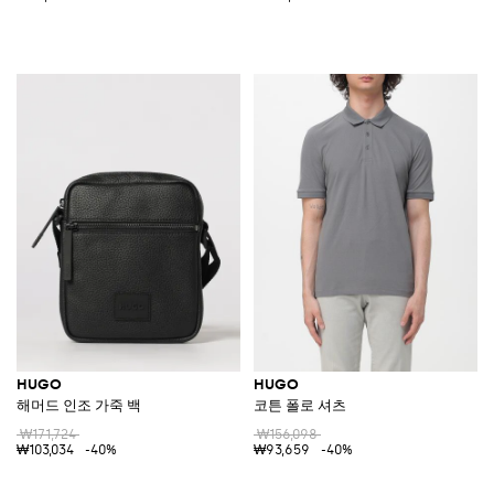
HUGO
HUGO
해머드 인조 가죽 백
코튼 폴로 셔츠
₩171,724
₩156,098
₩103,034
-40%
₩93,659
-40%