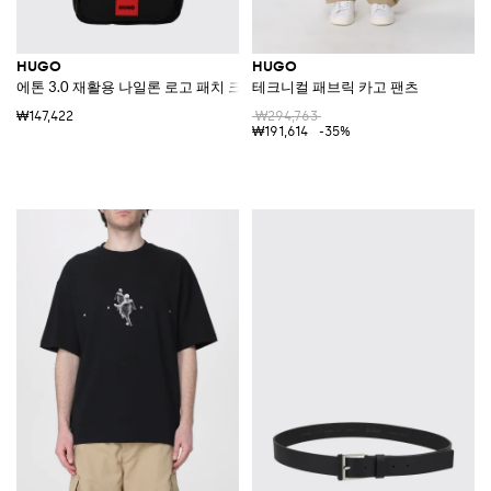
HUGO
HUGO
에톤 3.0 재활용 나일론 로고 패치 크로스바디 백
테크니컬 패브릭 카고 팬츠
₩147,422
₩294,763
₩191,614
-35%