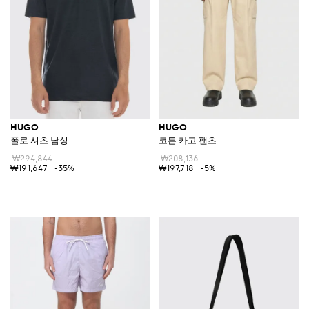
HUGO
HUGO
폴로 셔츠 남성
코튼 카고 팬츠
₩294,844
₩208,136
₩191,647
-35%
₩197,718
-5%