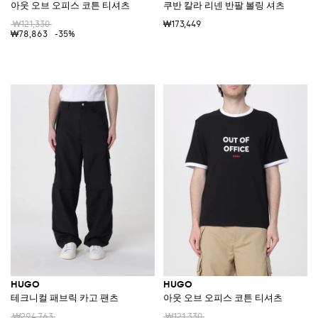
아웃 오브 오피스 코튼 티셔츠
쿠반 칼라 리넨 반팔 볼링 셔츠
₩121,330
₩173,449
₩78,863
-35%
HUGO
HUGO
테크니컬 패브릭 카고 팬츠
아웃 오브 오피스 코튼 티셔츠
₩294,763
₩121,330