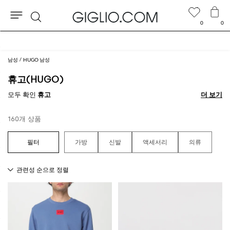
0
0
검
아울렛 구역 추가 10% 할인
색
남성
HUGO 남성
휴고(HUGO)
모두 확인
휴고
더 보기
더 보기
160개 상품
가방
신발
액세서리
의류