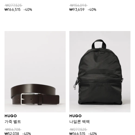
₩277,525
₩156,098
₩166,515
-40%
₩93,659
-40%
HUGO
HUGO
가죽 벨트
나일론 백팩
₩86,708
₩277,525
₩52,038
-40%
₩166,515
-40%