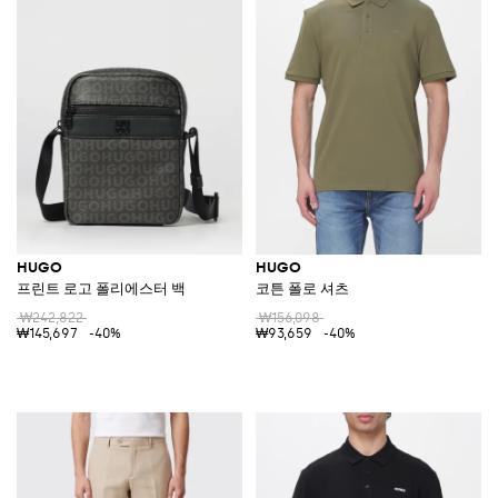
HUGO
HUGO
프린트 로고 폴리에스터 백
코튼 폴로 셔츠
₩242,822
₩156,098
₩145,697
-40%
₩93,659
-40%