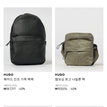
HUGO
HUGO
해머드 인조 가죽 백팩
엠보싱 로고 나일론 백
₩312,195
₩171,724
₩187,317
-40%
₩103,034
-40%