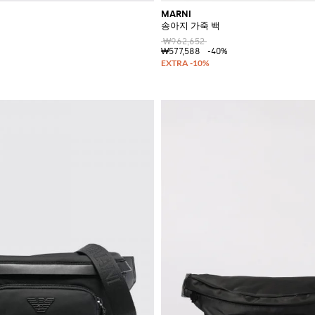
MARNI
송아지 가죽 백
₩962,652
₩577,588
-40%