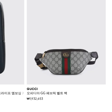
GUCCI
트라이프 엠보싱 가죽 벨트 백
오피디아 GG 패브릭 벨트 백
₩1,932,653