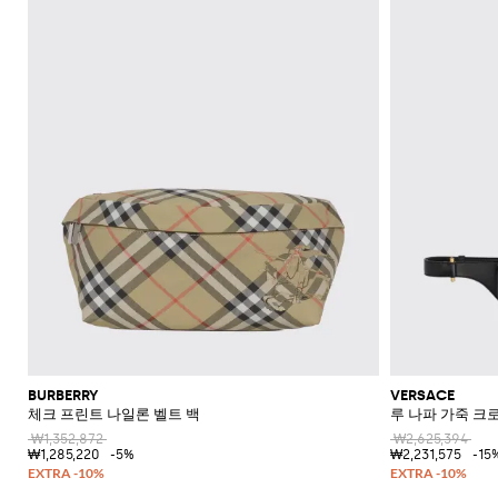
BURBERRY
VERSACE
체크 프린트 나일론 벨트 백
루 나파 가죽 크
₩1,352,872
₩2,625,394
₩1,285,220
-5%
₩2,231,575
-15