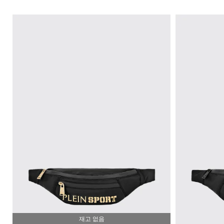
독
특
한
셔
츠
니
트
필
수
품