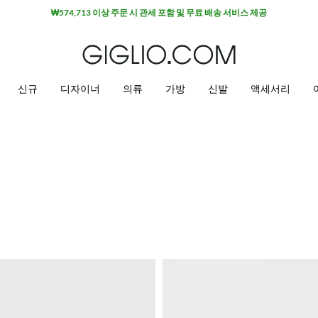
₩574,713 이상 주문 시 관세 포함 및 무료 배송 서비스 제공
신규
디자이너
의류
가방
신발
액세서리