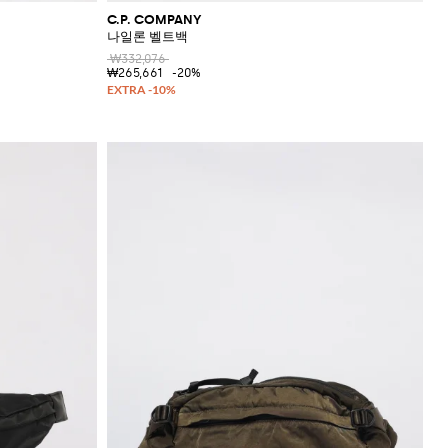
C.P. COMPANY
나일론 벨트백
₩332,076
₩265,661
-20%