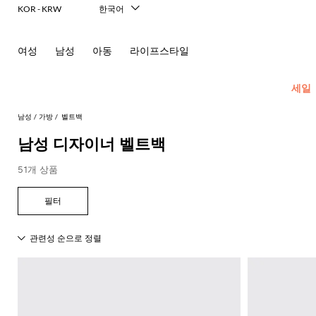
KOR - KRW
한국어
Italiano
English
여성
남성
아동
라이프스타일
Français
Deutsch
Español
세일
中文
日本語
남성
가방
벨트백
Русский
남성 디자이너 벨트백
New In
모
모
모
모
51개 상품
Men's
든
든
든
든
Fashion
모
의
가
신
액
모
두
류
방
발
세
현
모
모
모
모
모
모
모
모
모
모
든
보
서
대
재
숄
에
셔
모
두
두
두
두
두
두
두
두
두
두
콘
기
리
적
킷
더
스
츠
두
보
보
보
보
보
보
보
보
보
보
센
인
Dsquared2
New
백
파
화
넥
폴
선
보
블
코
기
기
기
기
기
기
기
기
기
기
트
테
Balance
드
장
스
Etro
기
레
서
트
영
일
Alexander
Acne
Balmain
Acne
Bottega
Emporio
Alexander
Adidas
Balenciaga
Carhartt
Ferragamo
Marni
류
품
카
Versace
이
류
Fay
역
로
글
아
러
McQueen
Studios
Studios
Veneta
Armani
McQueen
WIP
Adidas
Jw
폴
Jeans
케
프
Burberry
Asics
Bottega
Gucci
New
저
가
로
Anderson
링
Emporio
로
의
Couture
Balmain
Adidas
Barbour
Burberry
Jacquemus
Bottega
Veneta
Emporio
Balance
Alexander
이
Etro
Autry
Loewe
방
퍼
주
Armani