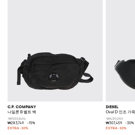
신
셔
가
로
라
울
스
셔
Veneta
Armani
류
McQueen
Loewe
스
모
Brunello
Bottega
Barbour
Carhartt
Etro
JW
Burberry
Off-
얼
Fendi
Birkenstock
Maison
웨
벨
샌
츠
던
Veneta
WIP
Anderson
Dolce &
Golden
White
Brunello
Maison
가
벨
리
Belstaff
Fendi
Fendi
Margiela
트
트
들
규
츠
방
퍼
스
렛
Saint
Golden
Gabbana
Goose
헤
Cucinelli
Margiela
Cucinelli
수
방
Brunello
Diesel
Marni
트
Our
C.P.
셔
Laurent
백
Jil
Goose
Gucci
Saint
삭
리
뮬
트
SHOP
SHOP
SHOP
SHOP
SHOP
SHOP
SHOP
Cucinelli
Ferragamo
Jacquemus
Legacy
Diesel
New
신
Company
Dsquared2
Sander
Rains
Laurent
츠
모
스
Thom
Hogan
Ferragamo
티
NOW
NOW
NOW
NOW
NOW
NOW
NOW
여
Balance
브
티
Burberry
Gucci
New
Polo
Dolce &
발
자
Carhartt
Browne
Emporio
Saint
The
Thom
지
코
행
키
Marni
Saint
Era
Ralph
Gabbana
로
Nike
셔
Dolce &
WIP
Armani
Laurent
North
Maison
Browne
Accessories
트
가
선
링
Valentino
Laurent
Lauren
고
그
츠
New
Gabbana
Face
Margiela
Off-
Ferragamo
Salomon
Diesel
JW
Valentino
Valentino
방
글
기
Versace
Balance
Tom
수
슈
및
나
White
Stone
Etro
Anderson
Garavani
Saint
Gucci
라
Hugo
Ford
Versace
능
영
백
즈
Island
민
비
Zegna
Nike
Laurent
Palm
스
Fendi
Mm6
Gucci
성
복
팩
소
타
Jacquemus
Valentino
Zegna
Angels
Tommy
스
Dolce &
Salomon
Maison
Tod's
스
지
Garavani
매
이
Hilfiger
JW
청
Gabbana
가
니
Margiela
The
Valentino
니
갑
Anderson
Versace
바
방
커
트
시
North
Nike
Gucci
Our
Garavani
커
Face
지
즈
스
렌
계
MM6
Legacy
즈
카
치
Maison
Versace
스
부
Polo
시
Margiela
프
코
Jeans
웨
츠
Ralph
그
Couture
트
터
Lauren
니
및
Stone
팬
처
레
Island
C.P. COMPANY
DIESEL
츠
아
인
나일론 B 벨트 백
Oval D 인조 가
우
코
₩333,824
₩439,251
터
트
₩283,749
-15%
₩307,459
-30%
웨
어