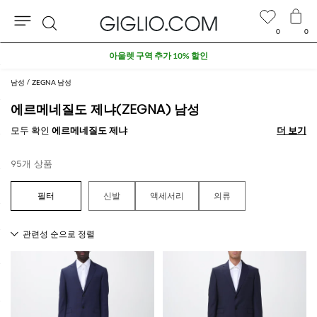
0
0
검
아울렛 구역 추가 10% 할인
색
남성
ZEGNA 남성
에르메네질도 제냐(ZEGNA) 남성
모두 확인
에르메네질도 제냐
더 보기
더 보기
95개 상품
신발
액세서리
의류