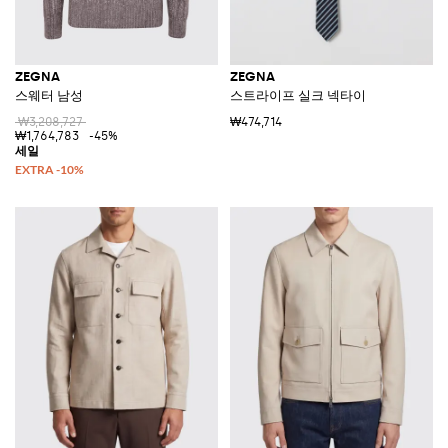
ZEGNA
ZEGNA
스웨터 남성
스트라이프 실크 넥타이
₩3,208,727
₩474,714
₩1,764,783
-45%