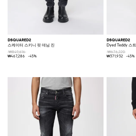
DSQUARED2
DSQUARED2
스케이터 스키니 핏 데님 진
Dyed Teddy 
₩849,616
₩676,220
₩467,286
-45%
₩371,932
-45%