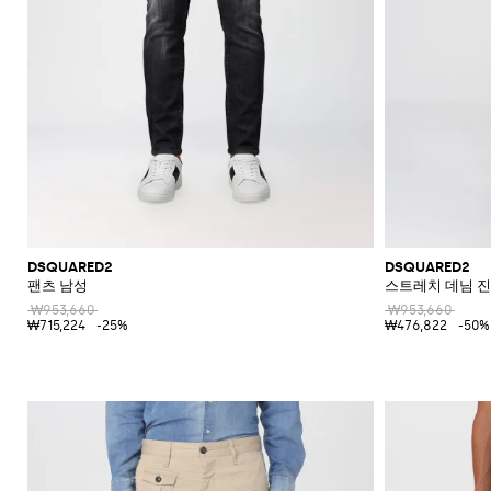
DSQUARED2
DSQUARED2
팬츠 남성
스트레치 데님 진
₩953,660
₩953,660
₩715,224
-25%
₩476,822
-50%