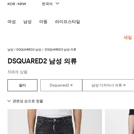
KOR - KRW
한국어
Italiano
English
여성
남성
아동
라이프스타일
Français
Deutsch
Español
세일
中文
日本語
남성
DSQUARED2 남성
DSQUARED2 남성 의류
Русский
DSQUARED2 남성 의류
New In
모
모
모
모
308개 상품
Men's
든
든
든
든
Fashion
모
의
가
신
액
모
두
류
방
발
세
현
모
모
모
모
모
모
모
모
모
모
든
보
서
대
재
숄
에
셔
모
두
두
두
두
두
두
두
두
두
두
콘
기
리
적
킷
더
스
츠
두
보
보
보
보
보
보
보
보
보
보
센
인
Dsquared2
New
백
파
화
넥
폴
선
보
블
코
기
기
기
기
기
기
기
기
기
기
트
테
Balance
드
장
스
Etro
기
레
서
트
영
일
Alexander
Acne
Balmain
Acne
Bottega
Emporio
Alexander
Adidas
Balenciaga
Carhartt
Ferragamo
Marni
류
품
카
Versace
이
류
Fay
역
로
글
아
러
McQueen
Studios
Studios
Veneta
Armani
McQueen
WIP
Adidas
Jw
폴
Jeans
케
프
Burberry
Asics
Bottega
Gucci
New
저
가
로
Anderson
링
Emporio
로
의
Couture
Balmain
Adidas
Barbour
Burberry
Jacquemus
Bottega
Veneta
Emporio
Balance
Alexander
이
Etro
Autry
Loewe
방
퍼
주
Armani