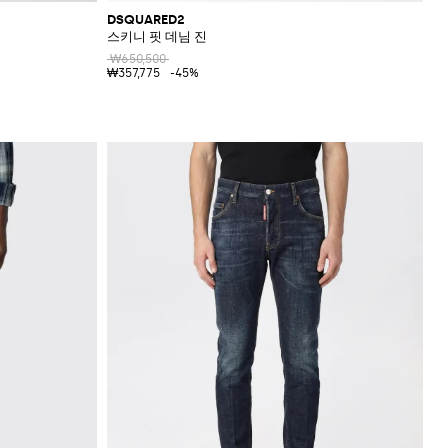
DSQUARED2
스키니 핏 데님 진
₩650,500
₩357,775
-45%