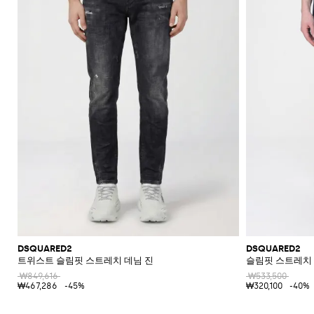
신
셔
가
로
라
울
스
셔
Veneta
Armani
류
McQueen
Loewe
스
모
Brunello
Bottega
Barbour
Carhartt
Etro
JW
Burberry
Off-
얼
Fendi
Birkenstock
Maison
웨
벨
샌
츠
던
Veneta
WIP
Anderson
Dolce &
Golden
White
Brunello
Maison
가
벨
리
Belstaff
Fendi
Fendi
Margiela
트
트
들
규
츠
방
퍼
스
렛
Saint
Golden
Gabbana
Goose
헤
Cucinelli
Margiela
Cucinelli
수
방
Brunello
Diesel
Marni
트
Our
C.P.
셔
Laurent
백
Jil
Goose
Gucci
Saint
삭
리
뮬
트
SHOP
SHOP
SHOP
SHOP
SHOP
SHOP
SHOP
Cucinelli
Ferragamo
Jacquemus
Legacy
Diesel
New
신
Company
Dsquared2
Sander
Rains
Laurent
츠
모
스
Thom
Hogan
Ferragamo
티
NOW
NOW
NOW
NOW
NOW
NOW
NOW
여
Balance
브
티
Burberry
Gucci
New
Polo
Dolce &
발
자
Carhartt
Browne
Emporio
Saint
The
Thom
지
코
행
키
Marni
Saint
Era
Ralph
Gabbana
로
Nike
셔
Dolce &
WIP
Armani
Laurent
North
Maison
Browne
Accessories
트
가
선
링
Valentino
Laurent
Lauren
고
그
츠
New
Gabbana
Face
Margiela
Off-
Ferragamo
Salomon
Diesel
JW
Valentino
Valentino
방
글
기
Versace
Balance
Tom
수
슈
및
나
White
Stone
Etro
Anderson
Garavani
Saint
Gucci
라
Hugo
Ford
Versace
능
영
백
즈
Island
민
비
Zegna
Nike
Laurent
Palm
스
Fendi
Mm6
Gucci
성
복
팩
소
타
Jacquemus
Valentino
Zegna
Angels
Tommy
스
Dolce &
Salomon
Maison
Tod's
스
지
Garavani
매
이
Hilfiger
JW
청
Gabbana
가
니
Margiela
The
Valentino
니
갑
Anderson
Versace
바
방
커
트
시
North
Nike
Gucci
Our
Garavani
커
Face
지
즈
스
렌
계
MM6
Legacy
즈
카
치
Maison
Versace
스
부
Polo
시
Margiela
프
코
Jeans
웨
츠
Ralph
그
Couture
트
터
Lauren
니
및
Stone
팬
처
레
Island
DSQUARED2
DSQUARED2
츠
아
인
트위스트 슬림핏 스트레치 데님 진
슬림핏 스트레치 
우
코
₩849,616
₩533,500
터
트
₩467,286
-45%
₩320,100
-40%
웨
어