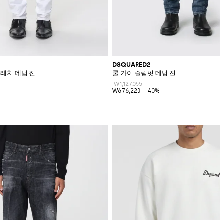
DSQUARED2
스트레치 데님 진
쿨 가이 슬림핏 데님 진
₩1,127,055
₩676,220
-40%