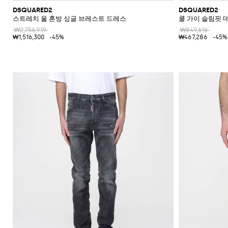
DSQUARED2
DSQUARED2
스트레치 울 혼방 싱글 브레스트 드레스
쿨 가이 슬림핏 
₩2,756,919
₩849,616
₩1,516,300
-45%
₩467,286
-45%