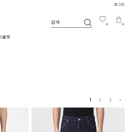
로그인
검색
0
0
아울렛
1
2
3
»