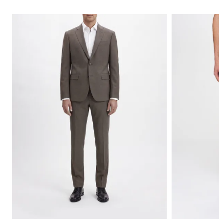
독
특
한
셔
츠
니
트
필
수
품