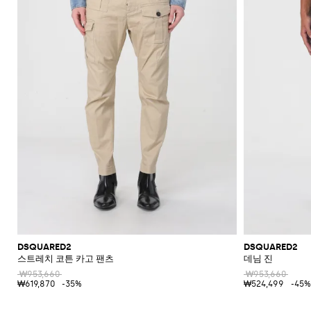
DSQUARED2
DSQUARED2
스트레치 코튼 카고 팬츠
데님 진
₩953,660
₩953,660
₩619,870
-35%
₩524,499
-45%