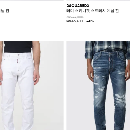
DSQUARED2
데님 진
테디 스키니핏 스트레치 데님 진
₩744,000
₩446,400
-40%