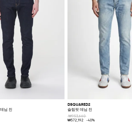
DSQUARED2
데님 진
슬림핏 데님 진
₩953,660
₩572,192
-40%