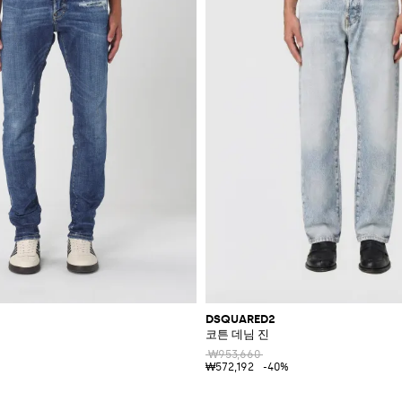
DSQUARED2
코튼 데님 진
₩953,660
₩572,192
-40%