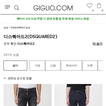
0
0
검
아울렛 구역 추가 10% 할인
색
남성
DSQUARED2 남성
디스퀘어드2(DSQUARED2)
모두 확인
디스퀘어드2
더 보기
더 보기
581개 상품
가방
신발
액세서리
의류
여