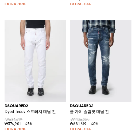
DSQUARED2
DSQUARED2
Dyed Teddy 스트레치 데님 진
쿨 가이 슬림핏 데님 진
₩681,619
₩1,136,054
₩374,901
-45%
₩681,619
-40%