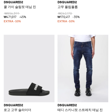
DSQUARED2
DSQUARED2
쿨 가이 슬림핏 데님 진
고무 플립플롭
₩856,399
₩262,170
₩471,017
-45%
₩170,417
-35%
DSQUARED2
DSQUARED2
로고 고무 슬라이더
테디 스키니핏 스트레치 데님 진