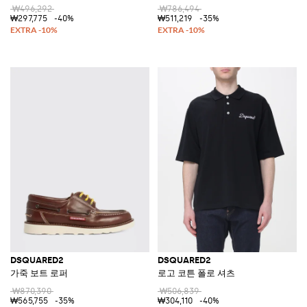
₩496,292
₩786,494
₩297,775
-40%
₩511,219
-35%
DSQUARED2
DSQUARED2
가죽 보트 로퍼
로고 코튼 폴로 셔츠
₩870,390
₩506,839
₩565,755
-35%
₩304,110
-40%