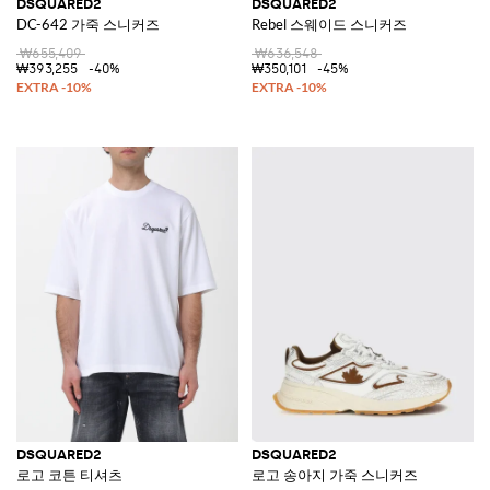
DSQUARED2
DSQUARED2
DC-642 가죽 스니커즈
Rebel 스웨이드 스니커즈
₩655,409
₩636,548
₩393,255
-40%
₩350,101
-45%
DSQUARED2
DSQUARED2
로고 코튼 티셔츠
로고 송아지 가죽 스니커즈