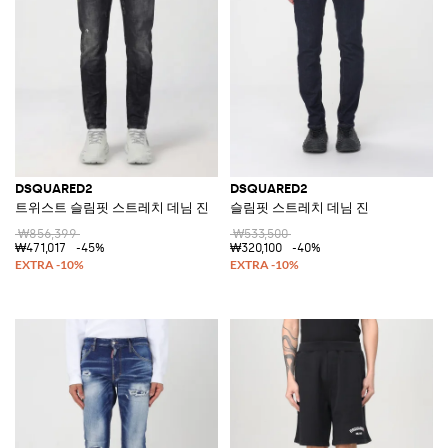
DSQUARED2
DSQUARED2
트위스트 슬림핏 스트레치 데님 진
슬림핏 스트레치 데님 진
₩856,399
₩533,500
₩471,017
-45%
₩320,100
-40%