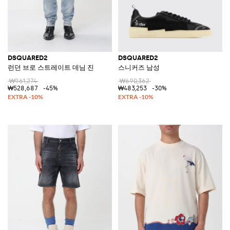
DSQUARED2
DSQUARED2
런던 브로 스트레이트 데님 진
스니커즈 남성
₩961,274
₩690,362
₩528,687
-45%
₩483,253
-30%