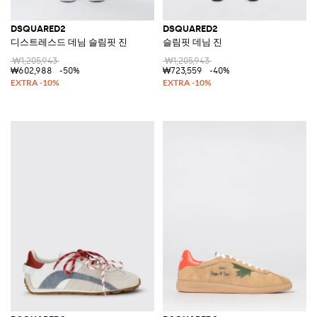
DSQUARED2
DSQUARED2
디스트레스드 데님 슬림핏 진
슬림핏 데님 진
₩1,205,943
₩1,205,943
₩602,988
-50%
₩723,559
-40%