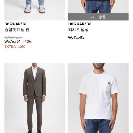
DSQUARED2
DSQUARED2
슬림핏 데님 진
티셔츠 남성
₩961,274
₩515,582
₩576,761
-40%