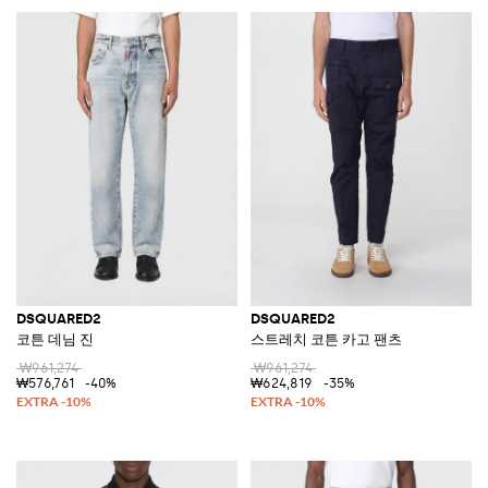
DSQUARED2
DSQUARED2
코튼 데님 진
스트레치 코튼 카고 팬츠
₩961,274
₩961,274
₩576,761
-40%
₩624,819
-35%