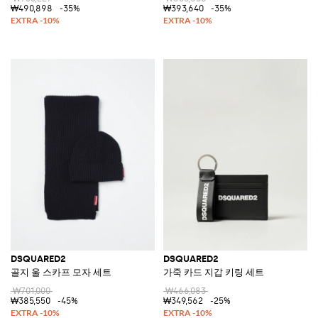
₩490,898
-35%
₩393,640
-35%
DSQUARED2
DSQUARED2
골지 울 스카프 모자 세트
가죽 카드 지갑 키링 세트
₩701,000
₩466,083
₩385,550
-45%
₩349,562
-25%