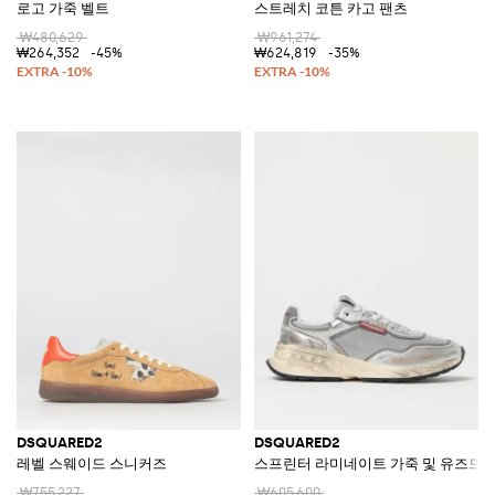
로고 가죽 벨트
스트레치 코튼 카고 팬츠
₩480,629
₩961,274
₩264,352
-45%
₩624,819
-35%
DSQUARED2
DSQUARED2
레벨 스웨이드 스니커즈
스프린터 라미네이트 가죽 및 유즈드 
₩755,227
₩605,600