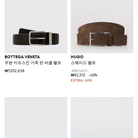
BOTTEGA VENETA
HUGO
우븐 카프스킨 가죽 핀 버클 벨트
스웨이드 벨트
₩1,032,658
₩87,499
₩52,512
-40%