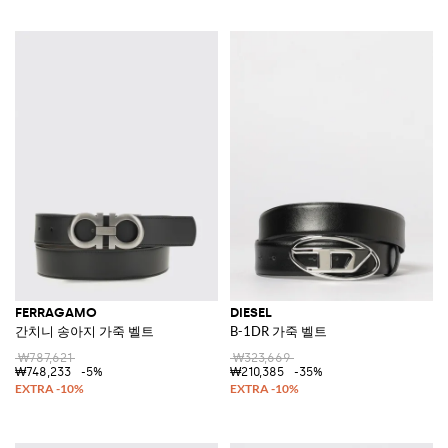
FERRAGAMO
DIESEL
간치니 송아지 가죽 벨트
B-1DR 가죽 벨트
₩787,621
₩323,669
₩748,233
-5%
₩210,385
-35%