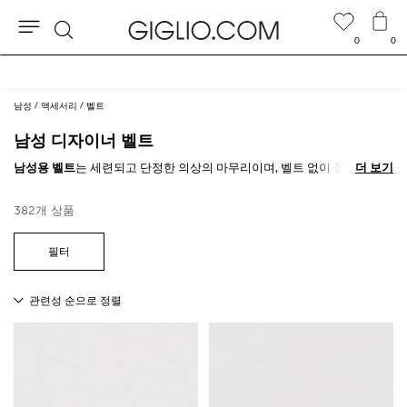
0
0
검
세일 상품 추가 10% 할인
색
남성
액세서리
벨트
남성 디자이너 벨트
남성용 벨트
는 세련되고 단정한 의상의 마무리이며, 벨트 없이 정장을 입
더 보기
더 보기
는 남성은 없으며, 캐주얼한 룩도
남성용 벨트
로 세련미를 더할 수 있다는
사실을 모두가 알고 있습니다. 나북, 가죽 또는 패브릭은 유행을 타지 않으
382개 상품
며 항상 차이를 만듭니다.
GIGLIO.COM에서 최고의
남성용 디자이너 벨트
중에서 마음에 드는 것을
고르고 무료 배송 혜택을 누리세요.