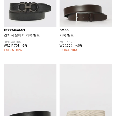
FERRAGAMO
BOSS
간치니 송아지 가죽 벨트
가죽 벨트
₩1,068,106
₩107,890
₩1,014,701
-5%
₩64,734
-40%