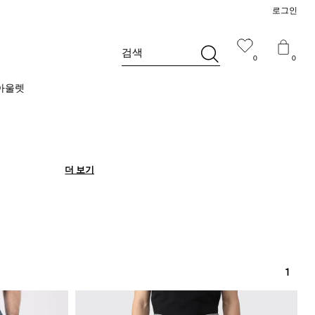
로그인
검색
0
0
아울렛
더 보기
더 보기
1