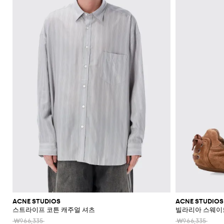
신
셔
가
로
라
울
스
셔
Veneta
Armani
류
McQueen
Loewe
스
모
Brunello
Bottega
Barbour
Carhartt
Etro
JW
Burberry
Off-
얼
Fendi
Birkenstock
Maison
웨
벨
샌
츠
던
Veneta
WIP
Anderson
Dolce &
Golden
White
Brunello
Maison
가
벨
리
Belstaff
Fendi
Fendi
Margiela
트
트
들
규
츠
방
퍼
스
렛
Saint
Golden
Gabbana
Goose
헤
Cucinelli
Margiela
Cucinelli
수
방
Brunello
Diesel
Marni
트
Our
C.P.
셔
Laurent
백
Jil
Goose
Gucci
Saint
삭
리
뮬
트
SHOP
SHOP
SHOP
SHOP
SHOP
SHOP
SHOP
Cucinelli
Ferragamo
Jacquemus
Legacy
Diesel
New
신
Company
Dsquared2
Sander
Rains
Laurent
츠
모
스
Thom
Hogan
Ferragamo
티
NOW
NOW
NOW
NOW
NOW
NOW
NOW
여
Balance
브
티
Burberry
Gucci
New
Polo
Dolce &
발
자
Carhartt
Browne
Emporio
Saint
The
Thom
지
코
행
키
Marni
Saint
Era
Ralph
Gabbana
로
Nike
셔
Dolce &
WIP
Armani
Laurent
North
Maison
Browne
Accessories
트
가
선
링
Valentino
Laurent
Lauren
고
그
츠
New
Gabbana
Face
Margiela
Off-
Ferragamo
Salomon
Diesel
JW
Valentino
Valentino
방
글
기
Versace
Balance
Tom
수
슈
및
나
White
Stone
Etro
Anderson
Garavani
Saint
Gucci
라
Hugo
Ford
Versace
능
영
백
즈
Island
민
비
Zegna
Nike
Laurent
Palm
스
Fendi
Mm6
Gucci
성
복
팩
소
타
Jacquemus
Valentino
Zegna
Angels
Tommy
스
Dolce &
Salomon
Maison
Tod's
스
지
Garavani
매
이
Hilfiger
JW
청
Gabbana
가
니
Margiela
The
Valentino
니
갑
Anderson
Versace
바
방
커
트
시
North
Nike
Gucci
Our
Garavani
커
Face
지
즈
스
렌
계
MM6
Legacy
즈
카
치
Maison
Versace
스
부
Polo
시
Margiela
프
코
Jeans
웨
츠
Ralph
그
Couture
트
터
Lauren
니
및
Stone
팬
처
레
Island
츠
아
인
우
코
터
트
ACNE STUDIOS
ACNE STUDIOS
스트라이프 코튼 캐주얼 셔츠
빌라리아 스웨이
웨
어
₩966,335
₩966,335