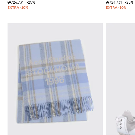
₩724,731
-25%
₩724,731
-25%
독
특
한
셔
츠
니
트
필
수
품