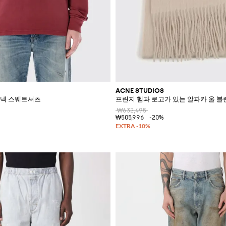
ACNE STUDIOS
이넥 스웨트셔츠
프린지 헴과 로고가 있는 알파카 울 블
₩632,495
₩505,996
-20%