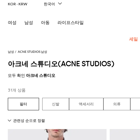
KOR - KRW
한국어
Italiano
English
여성
남성
아동
라이프스타일
Français
Deutsch
Español
세일
中文
日本語
남성
ACNE STUDIOS 남성
Русский
아크네 스튜디오(ACNE STUDIOS)
New In
모
모
모
모
모두 확인
아크네 스튜디오
Men's
든
든
든
든
Fashion
모
의
가
신
액
31개 상품
모
두
류
방
발
세
현
모
모
모
모
모
모
모
모
모
모
든
보
서
대
재
숄
에
셔
모
두
두
두
두
두
두
두
두
두
두
콘
기
리
적
신발
액세서리
의류
킷
더
스
츠
두
보
보
보
보
보
보
보
보
보
보
센
인
Dsquared2
New
백
파
화
넥
폴
선
보
블
코
기
기
기
기
기
기
기
기
기
기
트
테
Balance
드
장
스
Etro
기
레
서
트
영
일
Alexander
Acne
Balmain
Acne
Bottega
Emporio
Alexander
Adidas
Balenciaga
Carhartt
Ferragamo
Marni
류
품
카
Versace
이
류
Fay
역
로
글
아
러
McQueen
Studios
Studios
Veneta
Armani
McQueen
WIP
Adidas
Jw
폴
Jeans
케
프
Burberry
Asics
Bottega
Gucci
New
저
가
로
Anderson
링
Emporio
로
의
Couture
Balmain
Adidas
Barbour
Burberry
Jacquemus
Bottega
Veneta
Emporio
Balance
Alexander
이
Etro
Autry
Loewe
방
퍼
주
Armani