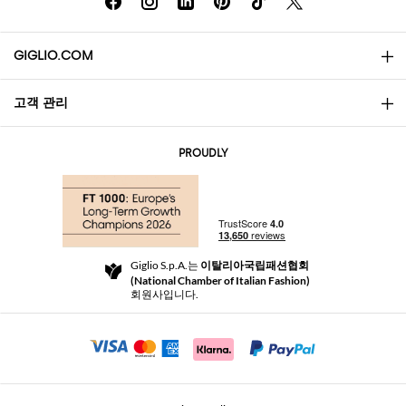
GIGLIO.COM
고객 관리
소개
문의
AI Disclaimer
PROUDLY
자주 묻는 질문과 답변
쇼핑
부티크
결제
배송
Community Store
반품 및 환불
Giglio S.p.A.는
이탈리아국립패션협회
이용 약관
(National Chamber of Italian Fashion)
For a safe shopping experience
제휴 프로그램
회원사입니다.
Security Communication
Investors
Beauty Seekers VIP Club