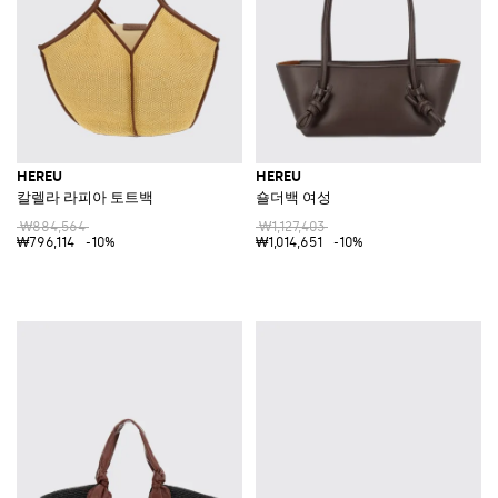
HEREU
HEREU
칼렐라 라피아 토트백
숄더백 여성
₩884,564
₩1,127,403
₩796,114
-10%
₩1,014,651
-10%