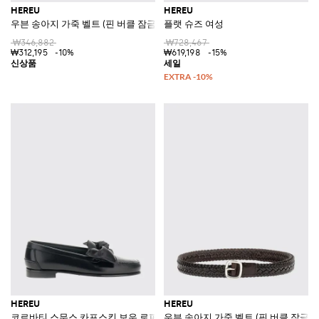
HEREU
HEREU
우븐 송아지 가죽 벨트 (핀 버클 잠금)
플랫 슈즈 여성
₩346,882
₩728,467
₩312,195
-10%
₩619,198
-15%
HEREU
HEREU
코르바티 스무스 카프스킨 보우 로퍼
우븐 송아지 가죽 벨트 (핀 버클 잠금)