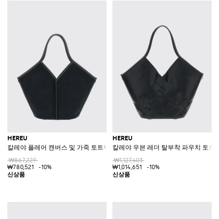
HEREU
HEREU
칼레야 플레어 캔버스 및 가죽 토트백, 더블 핸들 및 파우치 포함
칼레야 우븐 레더 탈부착 파우치 토트
₩867,229
₩1,127,403
₩780,521
-10%
₩1,014,651
-10%