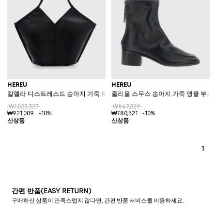
HEREU
HEREU
칼렐라 디스트레스드 송아지 가죽 토트백 (내부 파우치 포함)
줄리올 스무스 송아지 가죽 앵클 부츠 (
₩1,023,327
₩867,229
₩921,009
-10%
₩780,521
-10%
1
간편 반품(EASY RETURN)
구매하신 상품이 만족스럽지 않다면, 간편 반품 서비스를 이용하세요.