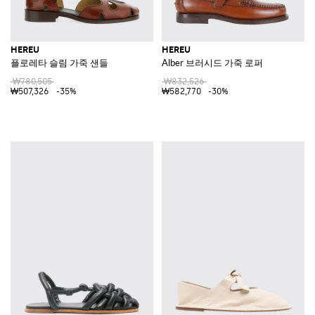
HEREU
HEREU
플로레타 슬림 가죽 샌들
Alber 브러시드 가죽 로퍼
₩780,505
₩832,526
₩507,326
-35%
₩582,770
-30%