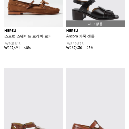
HEREU
HEREU
스트랩 스웨이드 로레아 로퍼
Ancora 가죽 샌들
₩745,818
₩849,878
₩447,491
-40%
₩467,430
-45%