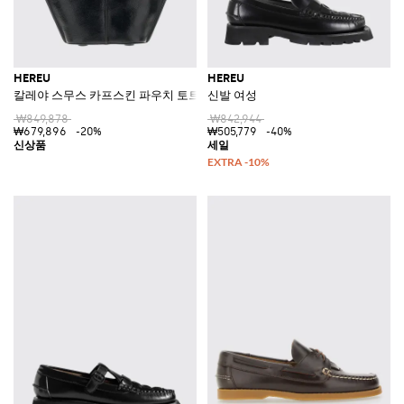
HEREU
HEREU
칼레야 스무스 카프스킨 파우치 토트백
신발 여성
₩849,878
₩842,944
₩679,896
-20%
₩505,779
-40%