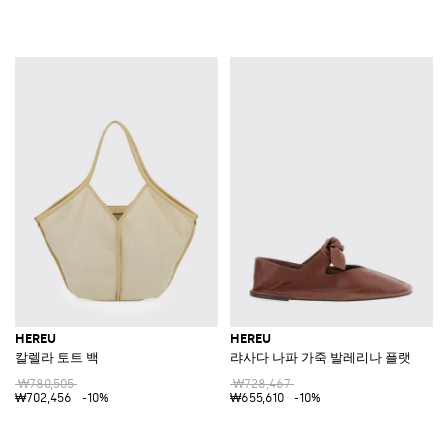
HEREU
HEREU
칼렐라 토트 백
랴사다 나파 가죽 발레리나 플랫
₩780,505
₩728,467
₩702,456
-10%
₩655,610
-10%