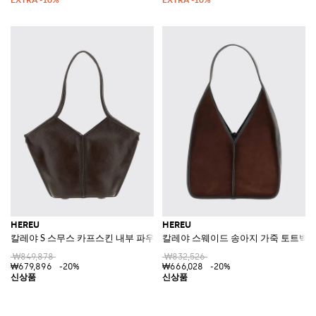
HEREU
HEREU
칼레야 S 스무스 카프스킨 내부 파우치 토트백
칼레야 스웨이드 송아지 가죽 토트백, 
₩849,878
₩832,526
₩679,896
-20%
₩666,028
-20%