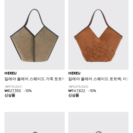
HEREU
HEREU
칼레야 플레어 스웨이드 가죽 토트백, 더블 핸들 및 탈착식 파우치 포함
칼레야 플레어 스웨이드 토트백, 더블 
₩919,267
₩1,075,365
₩827,350
-10%
₩967,822
-10%