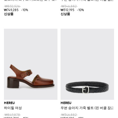
₩832,526
₩346,882
₩749,285
-10%
₩312,195
-10%
HEREU
HEREU
하이힐 여성
우븐 송아지 가죽 벨트 (핀 버클 잠금)
₩849,878
₩346,882