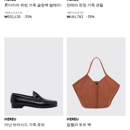
론다이아 위빙 가죽 슬링백 발레리나 플랫
만테라 펀칭 가죽 샌들
₩849,878
₩745,818
₩552,430
-35%
₩484,782
-35%
HEREU
HEREU
아난 브러시드 가죽 로퍼
칼렐라 토트 백