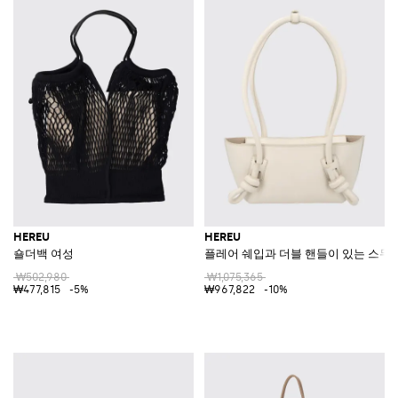
HEREU
HEREU
숄더백 여성
플레어 쉐입과 더블 핸들이 있는 스무
₩502,980
₩1,075,365
₩477,815
-5%
₩967,822
-10%