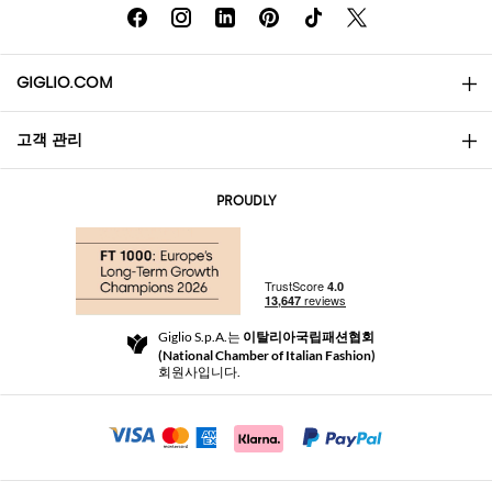
GIGLIO.COM
고객 관리
소개
문의
AI Disclaimer
PROUDLY
자주 묻는 질문과 답변
쇼핑
부티크
결제
배송
Community Store
반품 및 환불
Giglio S.p.A.는
이탈리아국립패션협회
이용 약관
(National Chamber of Italian Fashion)
For a safe shopping experience
제휴 프로그램
회원사입니다.
Security Communication
Investors
Beauty Seekers VIP Club