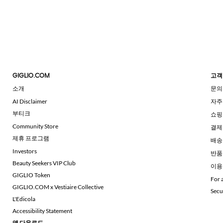
GIGLIO.COM
고객
소개
문의
AI Disclaimer
자주
부티크
쇼핑
Community Store
결제
제휴 프로그램
배송
Investors
반품
Beauty Seekers VIP Club
이용
GIGLIO Token
For 
GIGLIO.COM x Vestiaire Collective
Secu
L'Edicola
Accessibility Statement
앱 다운로드