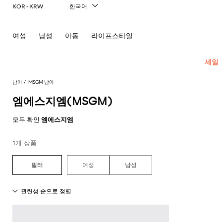
KOR - KRW
한국어
Italiano
English
여성
남성
아동
라이프스타일
Français
Deutsch
Español
세일
中文
日本語
남아
MSGM 남아
Русский
엠에스지엠(MSGM)
모
See
모
모
모
모
모
모두 확인
엠에스지엠
all
두
두
두
든
든
든
가
보
보
보
콘
콘
콘
코
1개 상품
아
방
기
기
기
센
센
센
트
동
트
트
트
턱
스
롬
모
삭
드
모
View
모
View
모
모
패
영
영
영
여성
남성
받
웨
퍼
자
스
레
all
all
두
두
두
두
션
역
역
역
이
터
스
액
보
보
스
보
여
보
아
신
Balenciaga
Elisabetta
Moncler
재
장
장
헤
기
티
기
웨
기
아
기
기
Franchi
상
스
Balmain
MSGM
킷
난
난
어
셔
터
모
양
품
세
아
커
Moncler
Burberry
Diesel
Moschino
Balmain
Stella
Marcelo
Fendi
꾸
꾸
Burberry
Off-
밴
츠
자
스
말
트
Couture
McCartney
Burlon
재
Monnalisa
white
Fendi
Dsquared2
Burberry
러
러
Gucci
드
Dolce &
웨