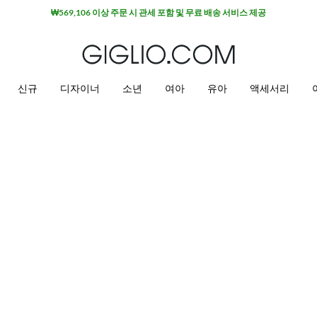
₩569,106 이상 주문 시 관세 포함 및 무료 배송 서비스 제공
신규
디자이너
소년
여아
유아
액세서리