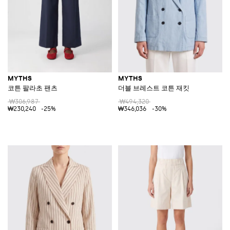
MYTHS
MYTHS
코튼 팔라초 팬츠
더블 브레스트 코튼 재킷
₩306,987
₩494,320
₩230,240
-25%
₩346,036
-30%