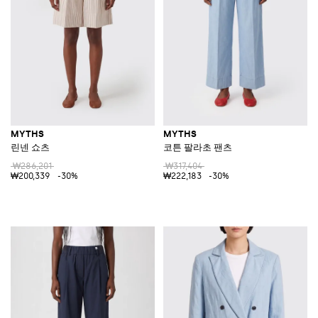
MYTHS
MYTHS
린넨 쇼츠
코튼 팔라초 팬츠
₩286,201
₩317,404
₩200,339
-30%
₩222,183
-30%