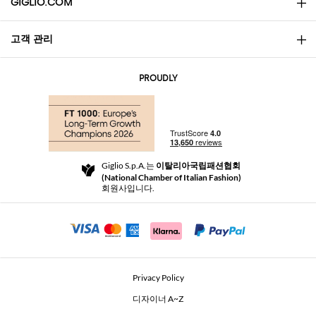
GIGLIO.COM
고객 관리
소개
문의
AI Disclaimer
PROUDLY
자주 묻는 질문과 답변
쇼핑
부티크
결제
배송
Community Store
반품 및 환불
Giglio S.p.A.는
이탈리아국립패션협회
이용 약관
(National Chamber of Italian Fashion)
For a safe shopping experience
제휴 프로그램
회원사입니다.
Security Communication
Investors
Beauty Seekers VIP Club
Privacy Policy
GIGLIO Token
디자이너 A~Z