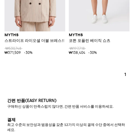
MYTHS
MYTHS
스트라이프 라이오셀 더블 브레스트 블레이저
코튼 포플린 베이직 쇼츠
₩530,748
₩197,718
₩371,509
-30%
₩138,404
-30%
1
간편 반품(EASY RETURN)
구매하신 상품이 만족스럽지 않다면, 간편 반품 서비스를 이용하세요.
결제
최고 수준의 보안성과 범용성을 갖춘 12가지 이상의 결제 수단 중에서 선택하
세요.