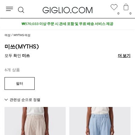
0
0
검
₩570,033 이상 주문 시 관세 포함 및 무료 배송 서비스 제공
색
여성
MYTHS 여성
미쓰(MYTHS)
모두 확인
미쓰
더 보기
더 보기
6개 상품