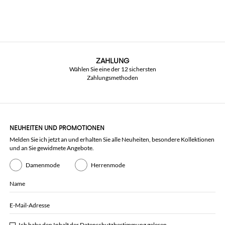
ZAHLUNG
Wählen Sie eine der 12 sichersten
Zahlungsmethoden
NEUHEITEN UND PROMOTIONEN
Melden Sie ich jetzt an und erhalten Sie alle Neuheiten, besondere Kollektionen
und an Sie gewidmete Angebote.
Damenmode
Herrenmode
Name
E-Mail-Adresse
Ich habe den Inhalt der
Datenschutzbestimmung
gelesen