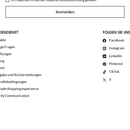
Anmelden
DENDIENST
FOLGEN SIE UN
akte
Facebook
ige Fragen
Instagram
llungen
Linkedin
ung
Pinterest
and
TikTok
gabe und Rückerstattungen
X
häftsbedingungen
 safe shopping experience
rity Communication