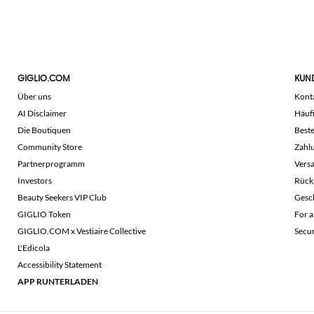
GIGLIO.COM
KUN
Über uns
Kont
AI Disclaimer
Häuf
Die Boutiquen
Beste
Community Store
Zahl
Partnerprogramm
Vers
Investors
Rück
Beauty Seekers VIP Club
Gesc
GIGLIO Token
For a
GIGLIO.COM x Vestiaire Collective
Secu
L'Edicola
Accessibility Statement
APP RUNTERLADEN