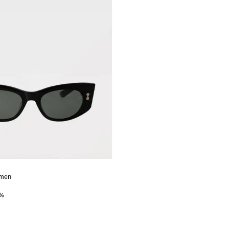
amen
0%