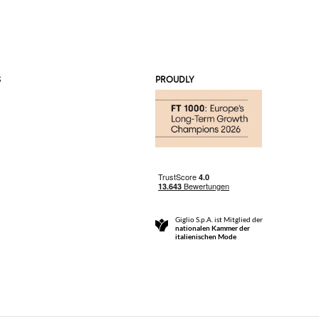
S
PROUDLY
Giglio S.p.A. ist Mitglied der
nationalen Kammer der
italienischen Mode