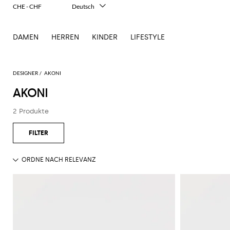
CHE - CHF
Deutsch
Italiano
English
DAMEN
HERREN
KINDER
LIFESTYLE
Français
Español
中文
日本語
DESIGNER
AKONI
한국어
AKONI
Русский
2 Produkte