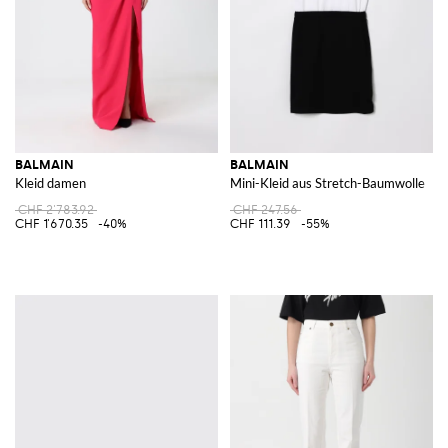
BALMAIN
BALMAIN
Kleid damen
Mini-Kleid aus Stretch-Baumwolle
CHF 2'783.92
CHF 247.56
CHF 1'670.35
-40%
CHF 111.39
-55%