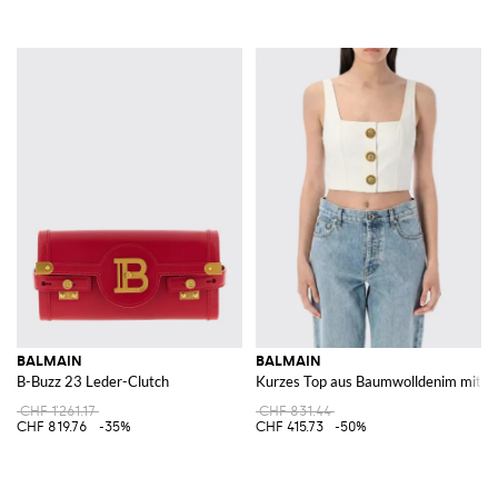
BALMAIN
BALMAIN
B-Buzz 23 Leder-Clutch
Kurzes Top aus Baumwolldenim mit K
CHF 1'261.17
CHF 831.44
CHF 819.76
-35%
CHF 415.73
-50%