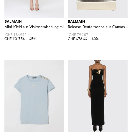
BALMAIN
BALMAIN
Mini-Kleid aus Viskosemischung mit Strasssteinen
Release-Beuteltasche aus Canvas und
CHF 1'849.72
CHF 794.07
CHF 1'017.34
-45%
CHF 476.44
-40%