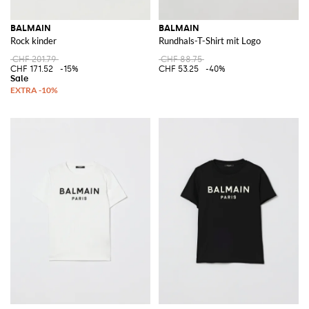
BALMAIN
BALMAIN
Rock kinder
Rundhals-T-Shirt mit Logo
CHF 201.79
CHF 88.75
CHF 171.52
-15%
CHF 53.25
-40%