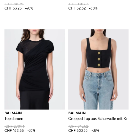
CHF 88.75
CHF 130.79
CHF 53.25
-40%
CHF 52.32
-60%
BALMAIN
BALMAIN
Top damen
Cropped Top aus Schurwolle mit Knöp
CHF 270.91
CHF 915.52
CHF 162.55
-40%
CHF 503.53
-45%