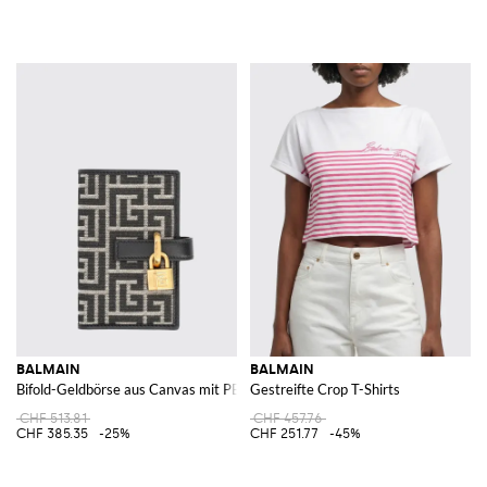
BALMAIN
BALMAIN
Bifold-Geldbörse aus Canvas mit PB-Monogramm und Lederdetails
Gestreifte Crop T-Shirts
CHF 513.81
CHF 457.76
CHF 385.35
-25%
CHF 251.77
-45%