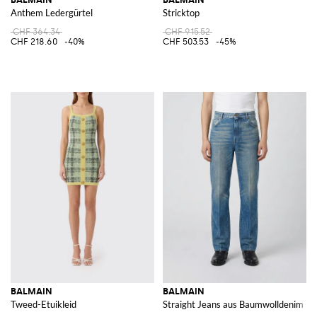
Anthem Ledergürtel
Stricktop
CHF 364.34
CHF 915.52
CHF 218.60
-40%
CHF 503.53
-45%
BALMAIN
BALMAIN
Tweed-Etuikleid
Straight Jeans aus Baumwolldenim