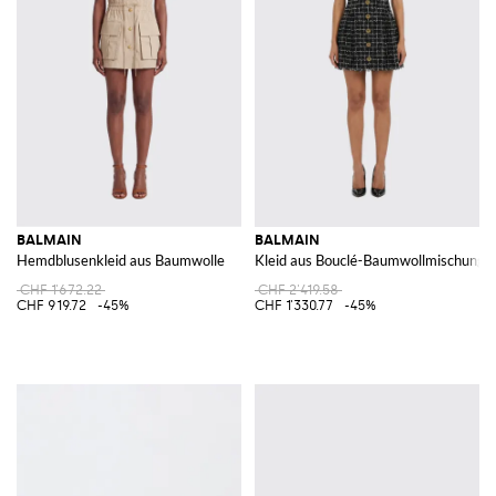
BALMAIN
BALMAIN
Hemdblusenkleid aus Baumwolle
Kleid aus Bouclé-Baumwollmischung
CHF 1'672.22
CHF 2'419.58
CHF 919.72
-45%
CHF 1'330.77
-45%