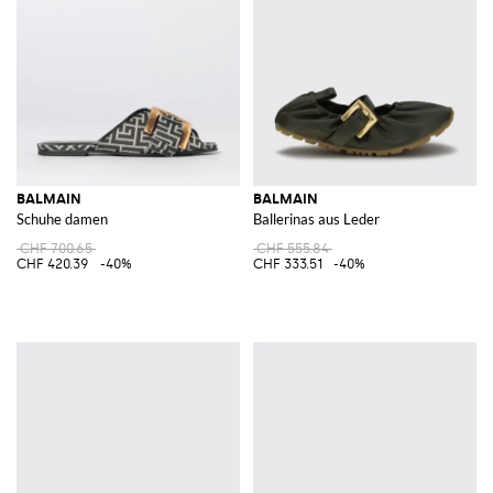
BALMAIN
BALMAIN
Schuhe damen
Ballerinas aus Leder
CHF 700.65
CHF 555.84
CHF 420.39
-40%
CHF 333.51
-40%