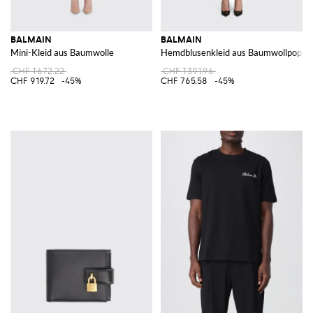
BALMAIN
BALMAIN
Mini-Kleid aus Baumwolle
Hemdblusenkleid aus Baumwollpopeli
CHF 1'672.22
CHF 1'391.96
CHF 919.72
-45%
CHF 765.58
-45%