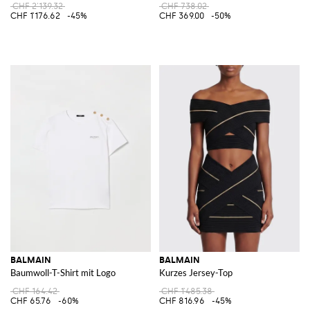
CHF 2'139.32
CHF 738.02
CHF 1'176.62
-45%
CHF 369.00
-50%
BALMAIN
BALMAIN
Baumwoll-T-Shirt mit Logo
Kurzes Jersey-Top
CHF 164.42
CHF 1'485.38
CHF 65.76
-60%
CHF 816.96
-45%