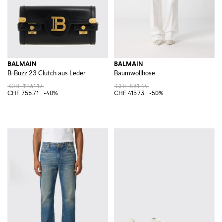
BALMAIN
BALMAIN
B-Buzz 23 Clutch aus Leder
Baumwollhose
CHF 1'261.17
CHF 831.44
CHF 756.71
-40%
CHF 415.73
-50%