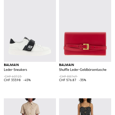
BALMAIN
BALMAIN
Leder-Sneakers
Shuffle Leder-Geldbörsentasche
CHF 607.23
CHF 887.49
CHF 333.98
-45%
CHF 576.87
-35%