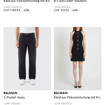
Kleid aus Viskosemischung mit Knöpfen
B-Court Leder-Sneakers
CHF 1'849.72
CHF 555.84
CHF 1'109.83
-40%
CHF 333.51
-40%
BALMAIN
BALMAIN
5-Pocket-Jeans
Kleid aus Viskosemischung mit Knöpf
CHF 700.65
CHF 1'849.72