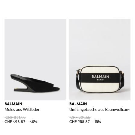
BALMAIN
BALMAIN
Mules aus Wildleder
Umhängetasche aus Baumwollcanvas
CHF 831.44
CHF 304.55
CHF 498.87
-40%
CHF 258.87
-15%