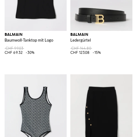
BALMAIN
BALMAIN
Baumwoll-Tanktop mit Logo
Ledergürtel
CHF 99.03
CHF 144.80
CHF 69.32
-30%
CHF 123.08
-15%