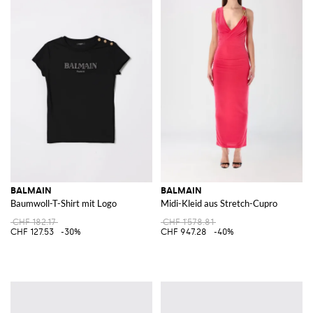
BALMAIN
BALMAIN
Baumwoll-T-Shirt mit Logo
Midi-Kleid aus Stretch-Cupro
CHF 182.17
CHF 1'578.81
CHF 127.53
-30%
CHF 947.28
-40%