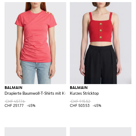
BALMAIN
BALMAIN
Drapierte Baumwoll-T-Shirts mit Knöpfen
Kurzes Stricktop
CHF 457.76
CHF 915.52
CHF 251.77
-45%
CHF 503.53
-45%