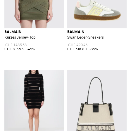
BALMAIN
BALMAIN
Kurzes Jersey-Top
Swan Leder-Sneakers
CHF 1'485.38
CHF 490.46
CHF 816.96
-45%
CHF 318.80
-35%