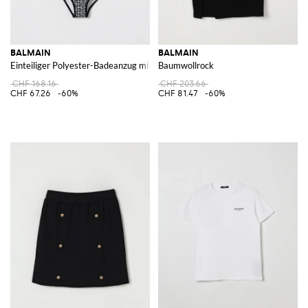
BALMAIN
BALMAIN
Einteiliger Polyester-Badeanzug mit Allover-Monogramm
Baumwollrock
CHF 168.16
CHF 203.66
CHF 67.26
-60%
CHF 81.47
-60%