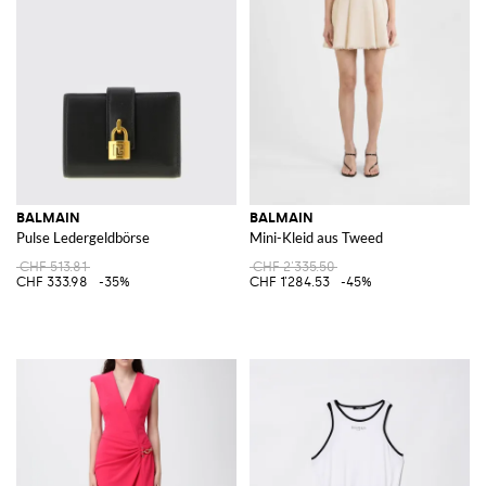
BALMAIN
BALMAIN
Pulse Ledergeldbörse
Mini-Kleid aus Tweed
CHF 513.81
CHF 2'335.50
CHF 333.98
-35%
CHF 1'284.53
-45%