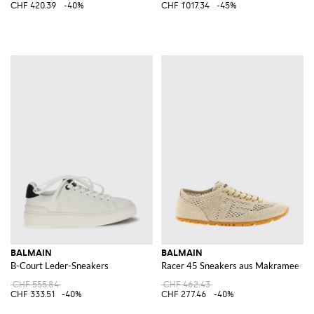
CHF 420.39
-40%
CHF 1'017.34
-45%
BALMAIN
BALMAIN
B-Court Leder-Sneakers
Racer 45 Sneakers aus Makramee-B
CHF 555.84
CHF 462.43
CHF 333.51
-40%
CHF 277.46
-40%