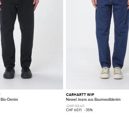
P
CARHARTT WIP
 Bio-Denim
Newel Jeans aus Baumwolldenim
CHF 92.47
CHF 60.11
-35%