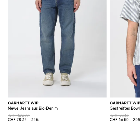
CARHARTT WIP
CARHARTT WI
Newel Jeans aus Bio-Denim
Gestreiftes Bow
CHF 120.49
CHF 83.13
CHF 78.32
-35%
CHF 66.50
-20