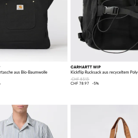
P
CARHARTT WIP
ertasche aus Bio-Baumwolle
Kickflip Rucksack aus recyceltem Poly
CHF 83.13
%
CHF 78.97
-5%