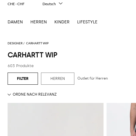
CHE - CHF
Deutsch
Italiano
English
DAMEN
HERREN
KINDER
LIFESTYLE
Français
Español
中文
日本語
DESIGNER
CARHARTT WIP
한국어
CARHARTT WIP
Русский
603 Produkte
Outlet für Herren
HERREN