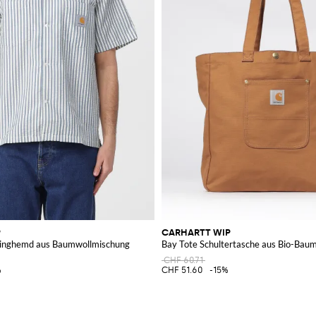
P
CARHARTT WIP
linghemd aus Baumwollmischung
Bay Tote Schultertasche aus Bio-Bau
CHF 60.71
%
CHF 51.60
-15%