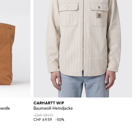
CARHARTT WIP
mwolle
Baumwoll-Hemdjacke
CHF 139.17
CHF 69.59
-50%