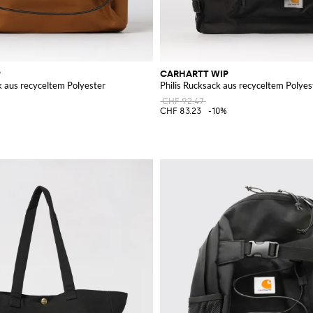
P
CARHARTT WIP
k aus recyceltem Polyester
Philis Rucksack aus recyceltem Polyes
CHF 92.47
CHF 83.23
-10%