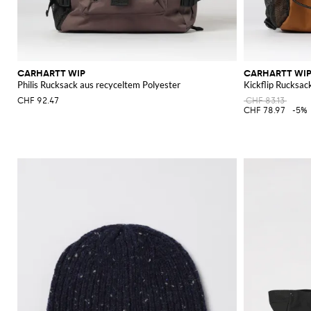
CARHARTT WIP
CARHARTT WI
Philis Rucksack aus recyceltem Polyester
Kickflip Rucksac
CHF 92.47
CHF 83.13
CHF 78.97
-5%