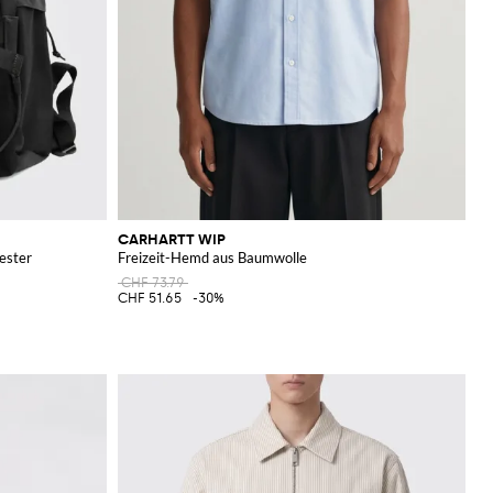
CARHARTT WIP
ester
Freizeit-Hemd aus Baumwolle
CHF 73.79
CHF 51.65
-30%