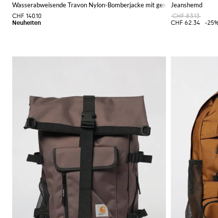
Wasserabweisende Travon Nylon-Bomberjacke mit gesticktem Logo
Jeanshemd
CHF 140.10
CHF 83.13
CHF 62.34
-25