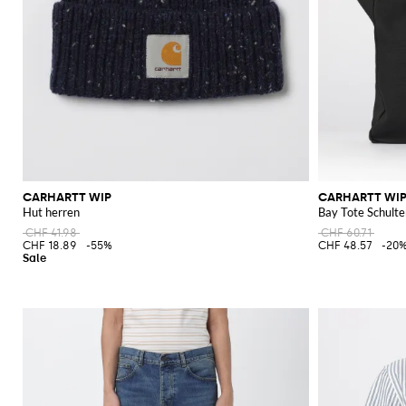
CARHARTT WIP
CARHARTT WI
Hut herren
Bay Tote Schult
CHF 41.98
CHF 60.71
CHF 18.89
-55%
CHF 48.57
-20