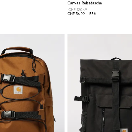
Canvas-Reisetasche
CHF 120.49
%
CHF 54.22
-55%