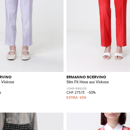
RVINO
ERMANNO SCERVINO
s Viskose
Slim Fit Hose aus Viskose
CHF 550.23
%
CHF 275.13
-50%