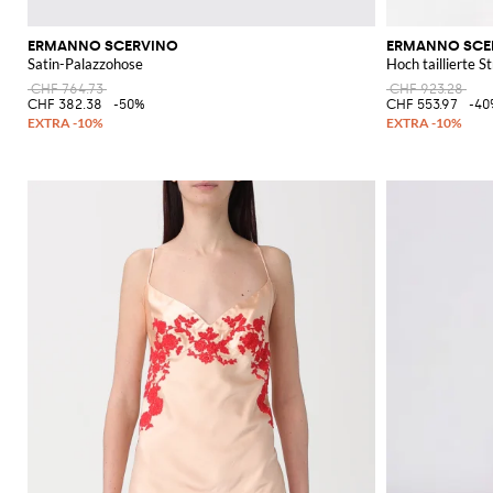
ERMANNO SCERVINO
ERMANNO SCE
Satin-Palazzohose
Hoch taillierte 
CHF 764.73
CHF 923.28
CHF 382.38
-50%
CHF 553.97
-40