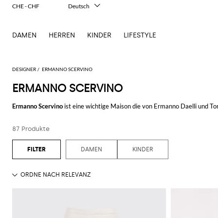
CHE - CHF
Deutsch
Italiano
English
DAMEN
HERREN
KINDER
LIFESTYLE
Français
Español
中文
日本語
DESIGNER
ERMANNO SCERVINO
한국어
ERMANNO SCERVINO
Русский
Ermanno Scervino
ist eine wichtige Maison die von Ermanno Daelli und Ton
Perfektion ausdrückt, ohne nie auf Kreativität und Originalität zu verzicht
87 Produkte
Die italienische Maison, die weltweit berühmt ist, bietet Kleider für Her
verleihen. Innovation, Kreativiät und Experimentation in den Linien und di
sind.
DAMEN
KINDER
Sehr berühmt und geschätzt sind auch die Ermanno Scervino Taschen die all
Die Kollektionen dieses Brands sind an denen gewidmet die Eleganz liebe
Entdecke unseren
Ermanno Scervino online
Katalog auf Giglio.com und ka