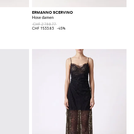
ERMANNO SCERVINO
Hose damen
CHF 2'788.77
CHF 1'533.83
-45%