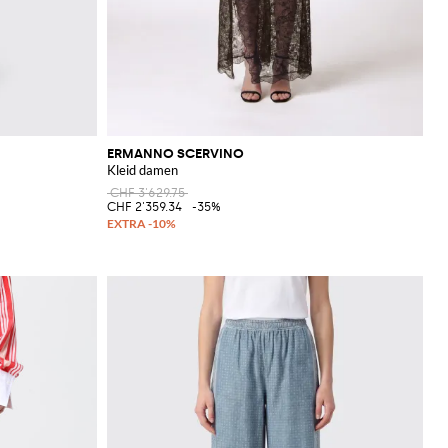
ERMANNO SCERVINO
Kleid damen
CHF 3'629.75
CHF 2'359.34
-35%