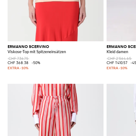
ERMANNO SCERVINO
ERMANNO SCE
Viskose-Top mit Spitzeneinsätzen
Kleid damen
CHF 736.75
CHF 2'564.65
CHF 368.38
-50%
CHF 1'410.57
-4