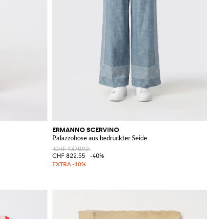
ERMANNO SCERVINO
Palazzohose aus bedruckter Seide
CHF 1'370.92
CHF 822.55
-40%