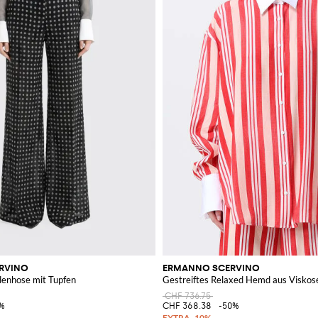
RVINO
ERMANNO SCERVINO
denhose mit Tupfen
Gestreiftes Relaxed Hemd aus Viskos
CHF 736.75
%
CHF 368.38
-50%