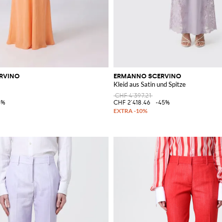
RVINO
ERMANNO SCERVINO
Kleid aus Satin und Spitze
CHF 4'397.21
5%
CHF 2'418.46
-45%