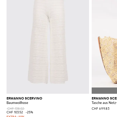
ERMANNO SCERVINO
ERMANNO SCE
Baumwollhose
Tasche aus Netz
CHF 138.02
CHF 699.83
CHF 103.52
-25%