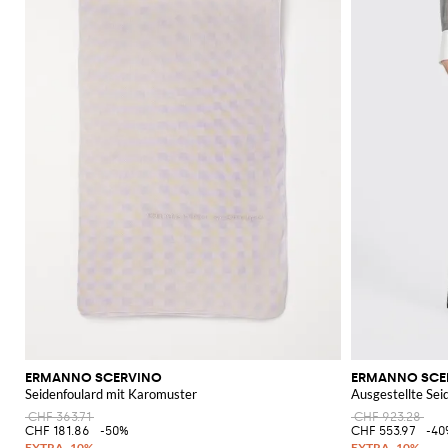
ERMANNO SCERVINO
ERMANNO SCE
Seidenfoulard mit Karomuster
Ausgestellte Sei
CHF 363.71
CHF 923.28
CHF 181.86
-50%
CHF 553.97
-40