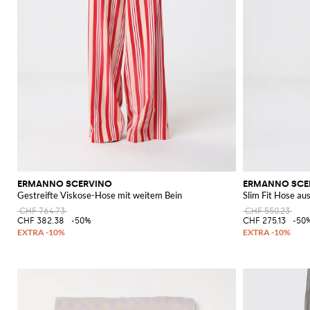
ERMANNO SCERVINO
ERMANNO SCE
Gestreifte Viskose-Hose mit weitem Bein
Slim Fit Hose au
CHF 764.73
CHF 550.23
CHF 382.38
-50%
CHF 275.13
-50