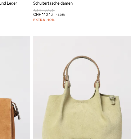
und Leder
Schultertasche damen
CHF 187.23
CHF 140.43
-25%