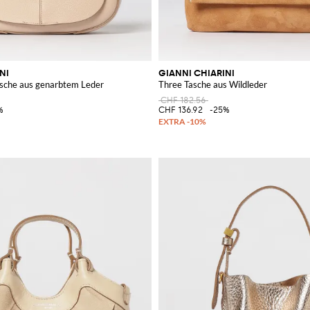
NI
GIANNI CHIARINI
sche aus genarbtem Leder
Three Tasche aus Wildleder
CHF 182.56
%
CHF 136.92
-25%