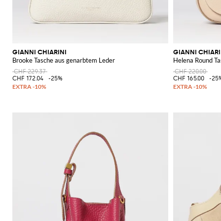
GIANNI CHIARINI
GIANNI CHIARI
Brooke Tasche aus genarbtem Leder
Helena Round Ta
CHF 229.37
CHF 220.00
CHF 172.04
-25%
CHF 165.00
-25