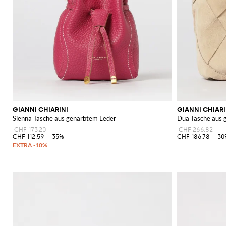
GIANNI CHIARINI
GIANNI CHIARI
Sienna Tasche aus genarbtem Leder
Dua Tasche aus 
CHF 173.20
CHF 266.82
CHF 112.59
-35%
CHF 186.78
-30