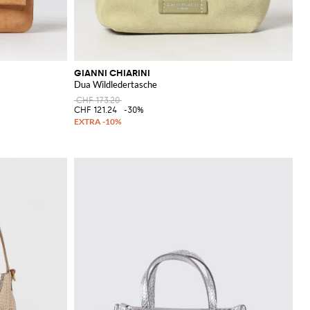
GIANNI CHIARINI
Dua Wildledertasche
CHF 173.20
CHF 121.24
-30%