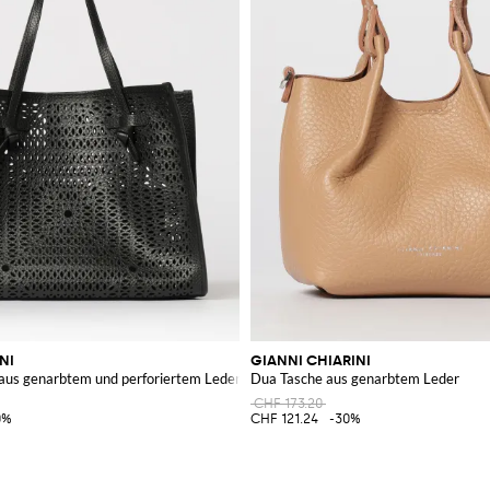
NI
GIANNI CHIARINI
 aus genarbtem und perforiertem Leder
Dua Tasche aus genarbtem Leder
CHF 173.20
0%
CHF 121.24
-30%