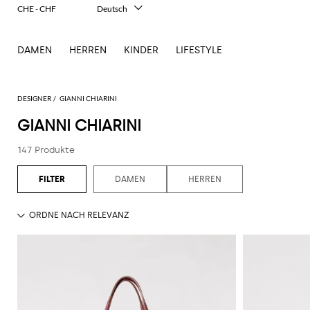
CHE - CHF
Deutsch
Italiano
English
DAMEN
HERREN
KINDER
LIFESTYLE
Français
Español
中文
日本語
DESIGNER
GIANNI CHIARINI
한국어
GIANNI CHIARINI
Русский
147 Produkte
DAMEN
HERREN