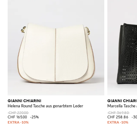
GIANNI CHIARINI
GIANNI CHIARI
Helena Round Tasche aus genarbtem Leder
Marcella Tasche
CHF 220.00
CHF 369.80
CHF 165.00
-25%
CHF 258.86
-3