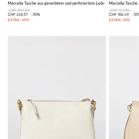
Marcella Tasche aus genarbtem und perforiertem Leder
Marcella Tasche
CHF 369.80
CHF 163.84
CHF 240.37
-35%
CHF 106.49
-35