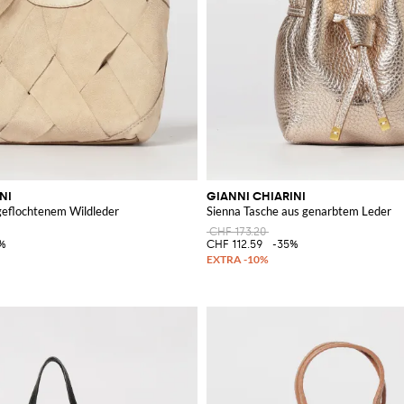
NI
GIANNI CHIARINI
geflochtenem Wildleder
Sienna Tasche aus genarbtem Leder
CHF 173.20
%
CHF 112.59
-35%