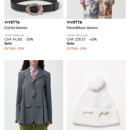
VIVETTA
VIVETTA
Gürtel damen
Hemdbluse damen
CHF 135.43
CHF 392.28
CHF 94.80
-30%
CHF 235.37
-40%