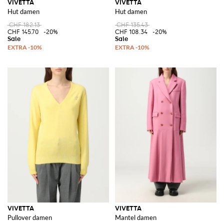
VIVETTA
VIVETTA
Hut damen
Hut damen
CHF 182.13
CHF 135.43
CHF 145.70
-20%
CHF 108.34
-20%
VIVETTA
VIVETTA
Pullover damen
Mantel damen