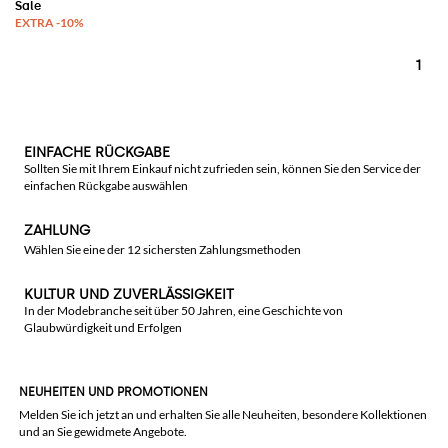
1
EINFACHE RÜCKGABE
Sollten Sie mit Ihrem Einkauf nicht zufrieden sein, können Sie den Service der
einfachen Rückgabe auswählen
ZAHLUNG
Wählen Sie eine der 12 sichersten Zahlungsmethoden
KULTUR UND ZUVERLÄSSIGKEIT
In der Modebranche seit über 50 Jahren, eine Geschichte von
Glaubwürdigkeit und Erfolgen
NEUHEITEN UND PROMOTIONEN
Melden Sie ich jetzt an und erhalten Sie alle Neuheiten, besondere Kollektionen
und an Sie gewidmete Angebote.