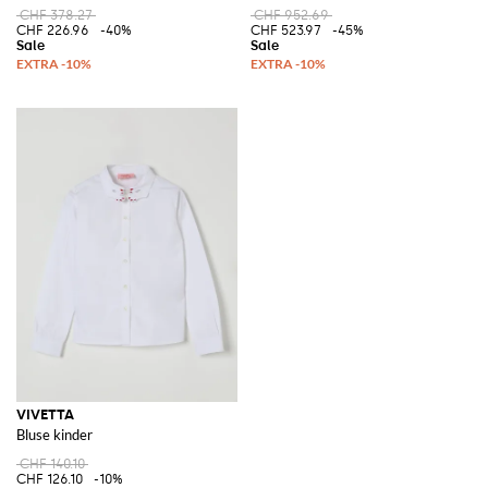
CHF 378.27
CHF 952.69
CHF 226.96
-40%
CHF 523.97
-45%
VIVETTA
Bluse kinder
CHF 140.10
CHF 126.10
-10%