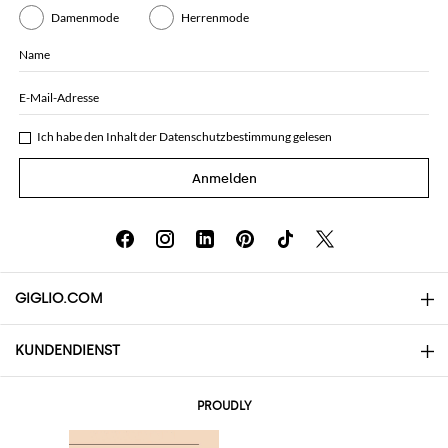
Damenmode
Herrenmode
Name
E-Mail-Adresse
Ich habe den Inhalt der
Datenschutzbestimmung
gelesen
Anmelden
GIGLIO.COM
KUNDENDIENST
Über uns
Kontakte
AI Disclaimer
PROUDLY
Häufige Fragen
Bestellungen