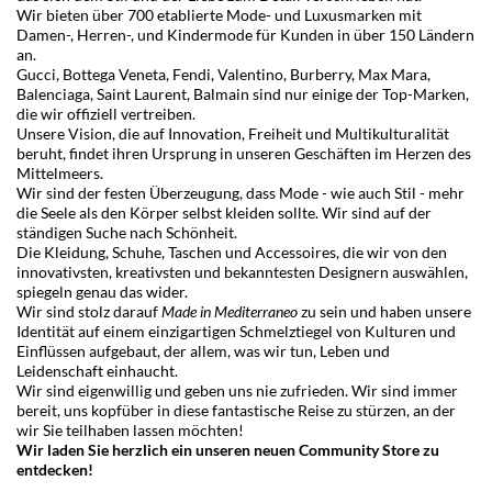
Wir bieten über 700 etablierte Mode- und Luxusmarken mit
Damen-, Herren-, und Kindermode für Kunden in über 150 Ländern
an.
Gucci
,
Bottega Veneta
,
Fendi
,
Valentino
,
Burberry
,
Max Mara
,
Balenciaga
,
Saint Laurent
,
Balmain
sind nur einige der Top-Marken,
die wir offiziell vertreiben.
Unsere Vision, die auf Innovation, Freiheit und Multikulturalität
beruht, findet ihren Ursprung in unseren Geschäften im Herzen des
Mittelmeers.
Wir sind der festen Überzeugung, dass Mode - wie auch Stil - mehr
die Seele als den Körper selbst kleiden sollte. Wir sind auf der
ständigen Suche nach Schönheit.
Die Kleidung, Schuhe, Taschen und Accessoires, die wir von den
innovativsten, kreativsten und bekanntesten Designern auswählen,
spiegeln genau das wider.
Wir sind stolz darauf
Made in Mediterraneo
zu sein und haben unsere
Identität auf einem einzigartigen Schmelztiegel von Kulturen und
Einflüssen aufgebaut, der allem, was wir tun, Leben und
Leidenschaft einhaucht.
Wir sind eigenwillig und geben uns nie zufrieden. Wir sind immer
bereit, uns kopfüber in diese fantastische Reise zu stürzen, an der
wir Sie teilhaben lassen möchten!
Wir laden Sie herzlich ein unseren neuen
Community Store
zu
entdecken!