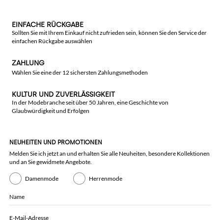
EINFACHE RÜCKGABE
Sollten Sie mit Ihrem Einkauf nicht zufrieden sein, können Sie den Service der
einfachen Rückgabe auswählen
ZAHLUNG
Wählen Sie eine der 12 sichersten Zahlungsmethoden
KULTUR UND ZUVERLÄSSIGKEIT
In der Modebranche seit über 50 Jahren, eine Geschichte von
Glaubwürdigkeit und Erfolgen
NEUHEITEN UND PROMOTIONEN
Melden Sie ich jetzt an und erhalten Sie alle Neuheiten, besondere Kollektionen
und an Sie gewidmete Angebote.
Damenmode
Herrenmode
Name
E-Mail-Adresse