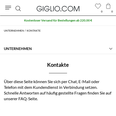
0
0
Suche
Kostenloser Versand für Bestellungen ab 220,00 €
UNTERNEHMEN
KONTAKTE
UNTERNEHMEN
Die Geschichte
Kontakte
Kontakte
About
Manifest
Häufig gestellte Fragen
Partnerprogramm von GIGLIO.COM
Über diese Seite können Sie sich per Chat, E-Mail oder
Community store
Telefon mit dem Kundendienst in Verbindung setzen.
Schnelle Antworten auf häufig gestellte Fragen finden Sie auf
unserer FAQ-Seite.