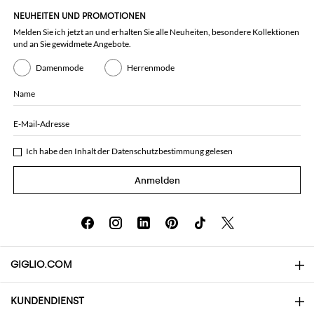
NEUHEITEN UND PROMOTIONEN
Melden Sie ich jetzt an und erhalten Sie alle Neuheiten, besondere Kollektionen
und an Sie gewidmete Angebote.
Damenmode
Herrenmode
Name
E-Mail-Adresse
Ich habe den Inhalt der
Datenschutzbestimmung
gelesen
Anmelden
GIGLIO.COM
KUNDENDIENST
Über uns