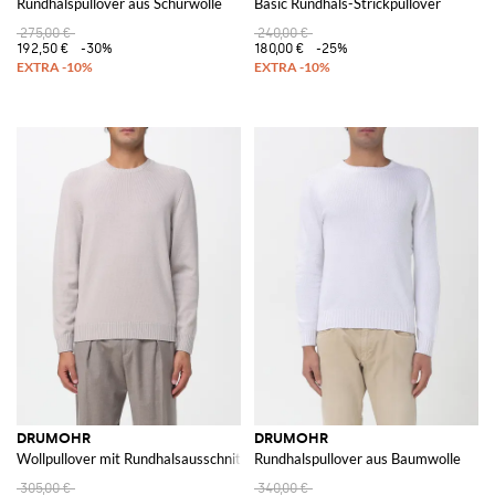
Rundhalspullover aus Schurwolle
Basic Rundhals-Strickpullover
275,00 €
240,00 €
192,50 €
-30%
180,00 €
-25%
DRUMOHR
DRUMOHR
Wollpullover mit Rundhalsausschnitt
Rundhalspullover aus Baumwolle
305,00 €
340,00 €