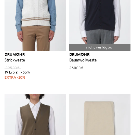
DRUMOHR
DRUMOHR
Strickweste
Baumwollweste
295,00 €
260,00 €
191,75 €
-35%