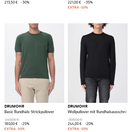
213,50 €
-30%
221,00 €
-35%
DRUMOHR
DRUMOHR
Basic Rundhals-Strickpullover
Wollpullover mit Rundhalsausschnitt
240,00 €
305,00 €
180,00 €
-25%
244,00 €
-20%