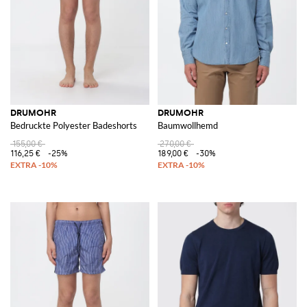
DRUMOHR
DRUMOHR
Bedruckte Polyester Badeshorts
Baumwollhemd
155,00 €
270,00 €
116,25 €
-25%
189,00 €
-30%