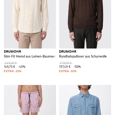
DRUMOHR
DRUMOHR
Slim-Fit Hemd aus Leinen-Baumwoll-Mischung mit französischem Kragen
Rundhalspullover aus Schurwolle
265,00 €
275,00 €
145,75 €
-45%
137,49 €
-50%