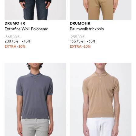
DRUMOHR
DRUMOHR
Extrafine Woll-Polohemd
Baumwollstrickpolo
365,00 €
255,00 €
200,75 €
-45%
165,75 €
-35%