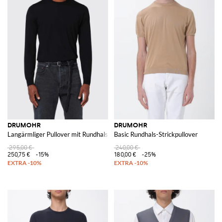
DRUMOHR
DRUMOHR
Langärmliger Pullover mit Rundhalsausschnitt und gerippten Bündchen
Basic Rundhals-Strickpullover
295,00 €
240,00 €
250,75 €
-15%
180,00 €
-25%