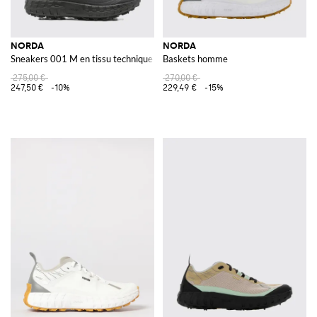
NORDA
NORDA
Sneakers 001 M en tissu technique sans coutures
Baskets homme
275,00 €
270,00 €
247,50 €
-10%
229,49 €
-15%