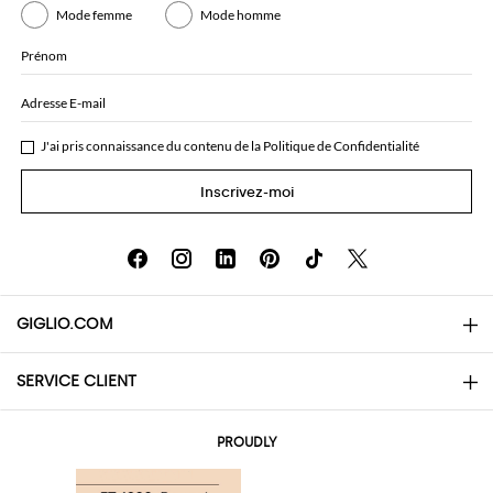
Mode femme
Mode homme
Prénom
Adresse E-mail
J'ai pris connaissance du contenu de la
Politique de Confidentialité
Inscrivez-moi
GIGLIO.COM
SERVICE CLIENT
About
Contacts
AI Disclaimer
PROUDLY
Questions Fréquentes
Achats