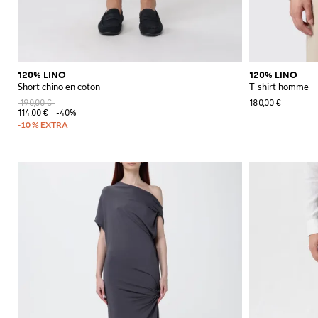
120% LINO
120% LINO
Short chino en coton
T-shirt homme
190,00 €
180,00 €
114,00 €
-40%