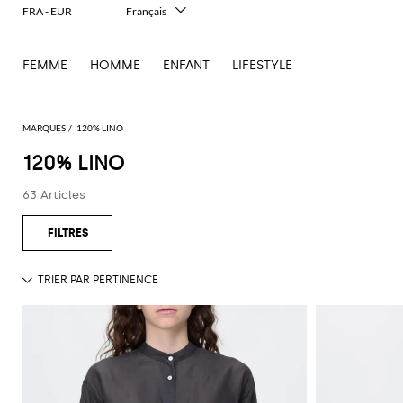
FRA - EUR
Français
Italiano
English
FEMME
HOMME
ENFANT
LIFESTYLE
Deutsch
Español
中文
日本語
MARQUES
120% LINO
한국어
120% LINO
Русский
63 Articles