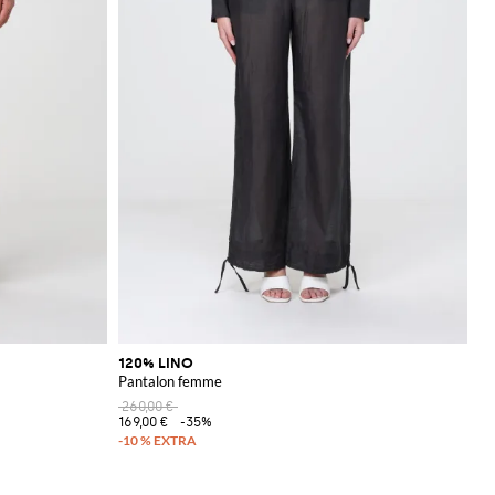
120% LINO
Pantalon femme
260,00 €
169,00 €
-35%