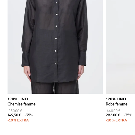
120% LINO
120% LINO
Chemise femme
Robe femme
230,00 €
440,00 €
149,50 €
-35%
286,00 €
-35%