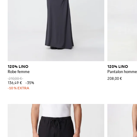
120% LINO
120% LINO
Robe femme
Pantalon homme
210,00 €
208,00 €
136,49 €
-35%