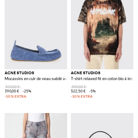
ACNE STUDIOS
ACNE STUDIOS
Mocassins en cuir de veau suédé avec une semelle en caoutchouc
T-shirt relaxed fit en coton bio à imp
520,00 €
550,00 €
390,00 €
-25%
522,50 €
-5%