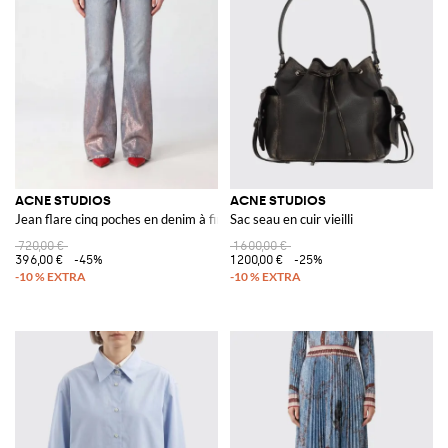
ACNE STUDIOS
ACNE STUDIOS
Jean flare cinq poches en denim à finition pailletée
Sac seau en cuir vieilli
720,00 €
1 600,00 €
396,00 €
-45%
1 200,00 €
-25%