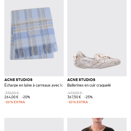
ACNE STUDIOS
ACNE STUDIOS
Écharpe en laine à carreaux avec logo jacquard et ourlet frangé
Ballerines en cuir craquelé
330,00 €
490,00 €
264,00 €
-20%
367,50 €
-25%