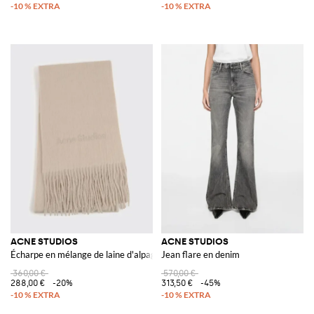
ACNE STUDIOS
ACNE STUDIOS
Écharpe en mélange de laine d'alpaga avec ourlet frangé et logo
Jean flare en denim
360,00 €
570,00 €
288,00 €
-20%
313,50 €
-45%