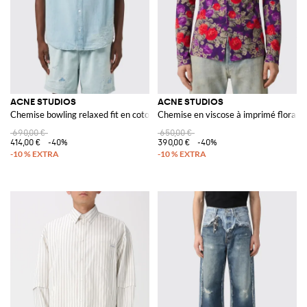
ACNE STUDIOS
ACNE STUDIOS
Chemise bowling relaxed fit en coton biologique effet usé
Chemise en viscose à imprimé floral
690,00 €
650,00 €
414,00 €
-40%
390,00 €
-40%