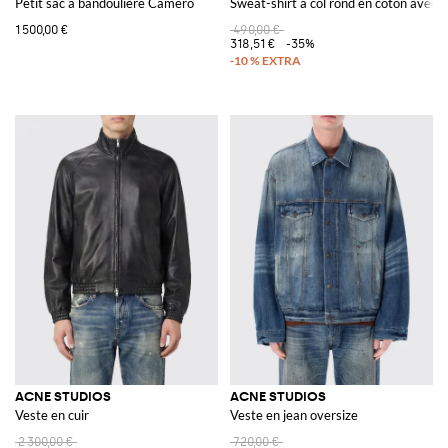
Petit sac à bandoulière Camero
Sweat-shirt à col rond en coton avec 
1 500,00 €
490,00 €
318,51 €
-35%
ACNE STUDIOS
ACNE STUDIOS
Veste en cuir
Veste en jean oversize
2 300,00 €
720,00 €