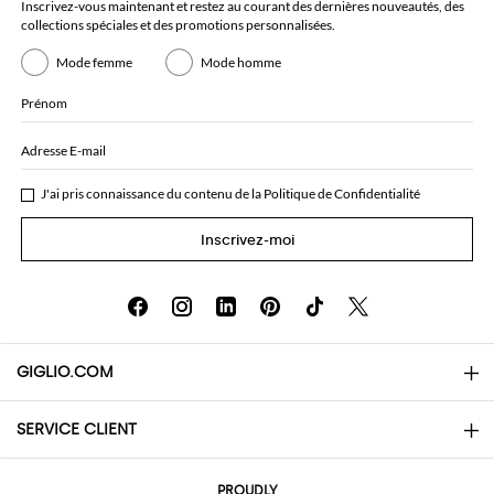
Inscrivez-vous maintenant et restez au courant des dernières nouveautés, des
collections spéciales et des promotions personnalisées.
Mode femme
Mode homme
Prénom
Adresse E-mail
J'ai pris connaissance du contenu de la
Politique de Confidentialité
Inscrivez-moi
GIGLIO.COM
SERVICE CLIENT
About
Contacts
AI Disclaimer
PROUDLY