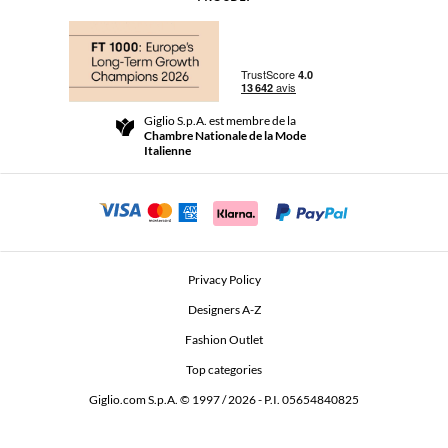
Questions Fréquentes
Achats
Les boutiques
Paiements
Livraisons
Community Store
Retours et Remboursements
Giglio S.p.A. est membre de la
Termes et conditions générales de vente
Chambre Nationale de la Mode
For a safe shopping experience
Affiliation
Italienne
Security Communication
Investors
Beauty Seekers VIP Club
Privacy Policy
GIGLIO Token
Designers A-Z
Fashion Outlet
GIGLIO.COM x Vestiaire Collective
Top categories
Giglio.com S.p.A. © 1997 / 2026 - P.I. 05654840825
L'Edicola