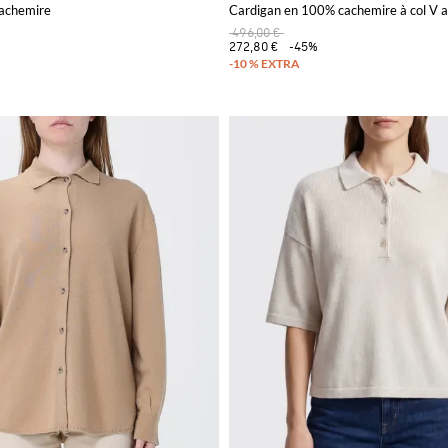
cachemire
Cardigan en 100% cachemire à col V 
496,00 €
272,80 €
-45%