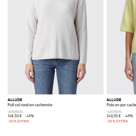
ALLUDE
ALLUDE
Pull col rond en cachemire
Polo en pur cach
270,00 €
437,00 €
148,50 €
-45%
240,35 €
-45%