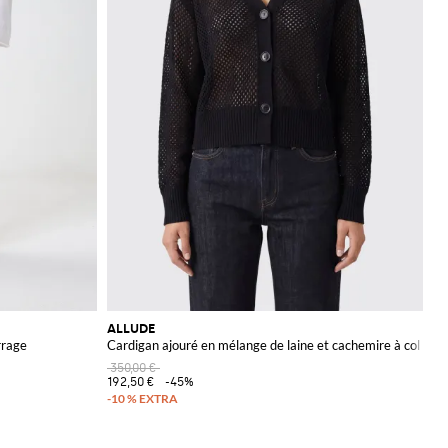
ALLUDE
rrage
Cardigan ajouré en mélange de laine et cachemire à col V
350,00 €
192,50 €
-45%