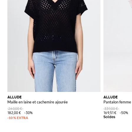
ALLUDE
ALLUDE
Maille en laine et cachemire ajourée
Pantalon femme
260,00 €
339,00 €
182,00 €
-30%
169,51 €
-50%