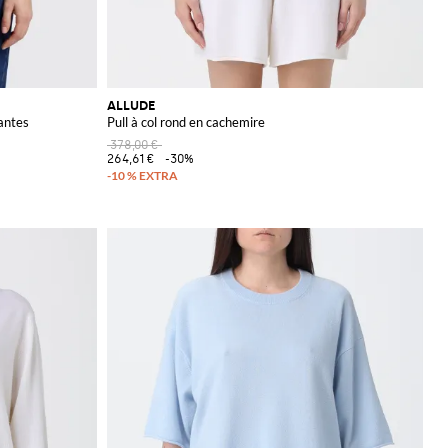
ALLUDE
antes
Pull à col rond en cachemire
378,00 €
264,61 €
-30%