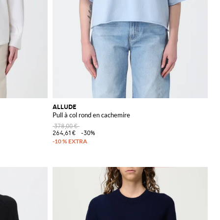
ALLUDE
Pull à col rond en cachemire
378,00 €
264,61 €
-30%