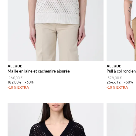
ALLUDE
ALLUDE
Maille en laine et cachemire ajourée
Pull à col rond e
260,00 €
378,00 €
182,00 €
-30%
264,61 €
-30%