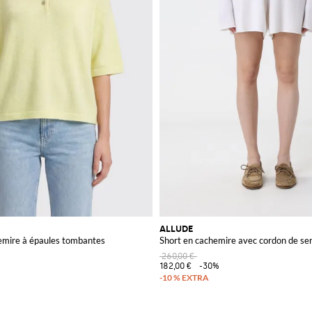
ALLUDE
emire à épaules tombantes
Short en cachemire avec cordon de se
260,00 €
182,00 €
-30%