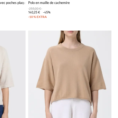
avec poches plaquées
Polo en maille de cachemire
255,00 €
140,25 €
-45%