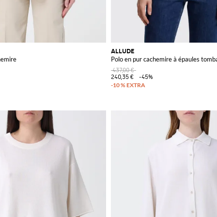
ALLUDE
hemire
Polo en pur cachemire à épaules tomb
437,00 €
240,35 €
-45%