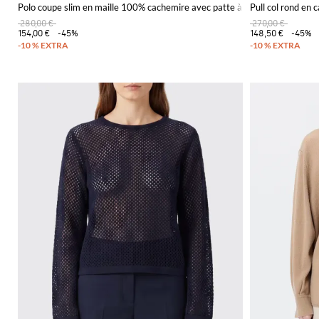
Polo coupe slim en maille 100% cachemire avec patte à cinq boutons
Pull col rond en 
280,00 €
270,00 €
154,00 €
-45%
148,50 €
-45%