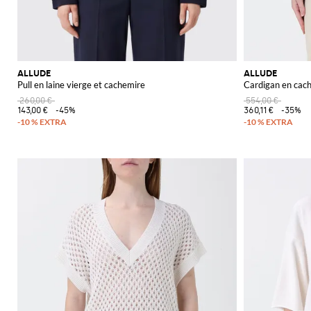
ALLUDE
ALLUDE
Pull en laine vierge et cachemire
Cardigan en cac
260,00 €
554,00 €
143,00 €
-45%
360,11 €
-35%