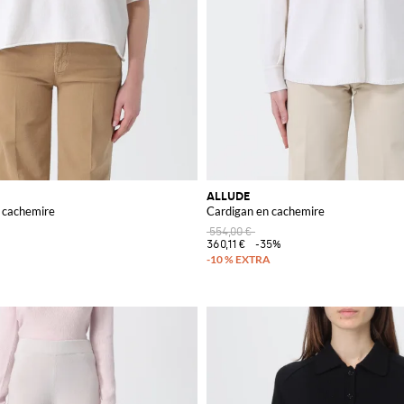
ALLUDE
n cachemire
Cardigan en cachemire
554,00 €
360,11 €
-35%