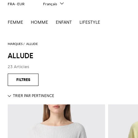
FRA - EUR
Français
Italiano
English
FEMME
HOMME
ENFANT
LIFESTYLE
Deutsch
Español
中文
日本語
MARQUES
ALLUDE
한국어
ALLUDE
Русский
23 Articles